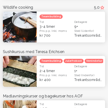
Wildlife cooking
5,0
Teambuilding
Tid
Deltagere
3-4 timer
9+
Pris p.p.
Inkl. moms
Sted
(Udenfor)
kr 700
Trekantsområdet
(H
Sushikursus med Teresa Erichsen
Teambuilding
Julefrokost
Venindetur
Tid
Deltagere
2-4 timer
1+
Pris p.p.
Inkl. moms
Sted
(Indenfor)
kr 400
Trekantsområdet
(
Madlavningskurser og bagekurser hos AOF
Tid
Deltagere