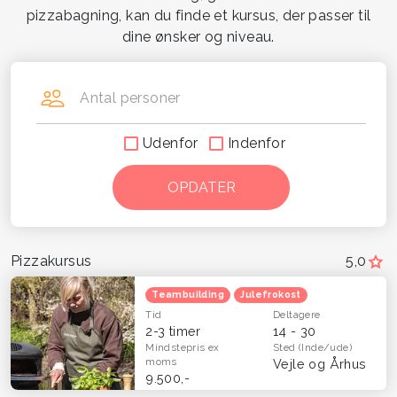
pizzabagning, kan du finde et kursus, der passer til
dine ønsker og niveau.
Antal personer
Udenfor
Indenfor
Pizzakursus
5,0
Teambuilding
Julefrokost
Tid
Deltagere
2-3 timer
14 - 30
Mindstepris
ex
Sted
(Inde/ude)
moms
Vejle og Århus
9.500,-