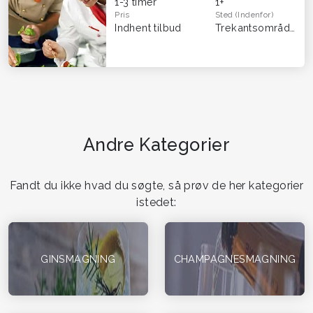
1-3 timer
1+
Pris
Sted
(Indenfor)
Indhent tilbud
Trekantsområdet
(H
Andre Kategorier
Fandt du ikke hvad du søgte, så prøv de her kategorier
istedet:
GINSMAGNING
CHAMPAGNESMAGNING