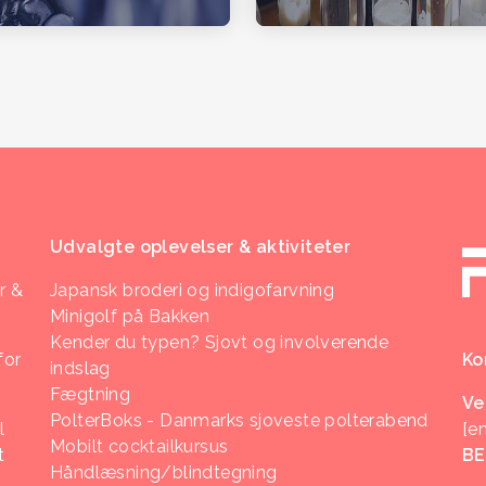
Udvalgte oplevelser & aktiviteter
r &
Japansk broderi og indigofarvning
Minigolf på Bakken
Kender du typen? Sjovt og involverende
for
Ko
indslag
Fægtning
Ve
PolterBoks - Danmarks sjoveste polterabend
l
[e
Mobilt cocktailkursus
t
B
Håndlæsning/blindtegning