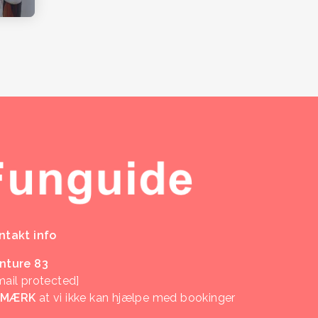
ntakt info
nture 83
mail protected]
EMÆRK
at vi ikke kan hjælpe med bookinger