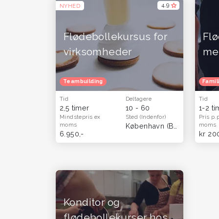
4,9
NYHED
Flødebollekursus for
Fl
virksomheder
med
Teambuilding
Famil
Tid
Deltagere
Tid
2,5 timer
10 - 60
1-2 t
Mindstepris
ex
Sted
(Indenfor)
Pris p.
moms
moms
København (Brønshøj)
6.950,-
kr 20
Konditor og
flødebollekurser hos