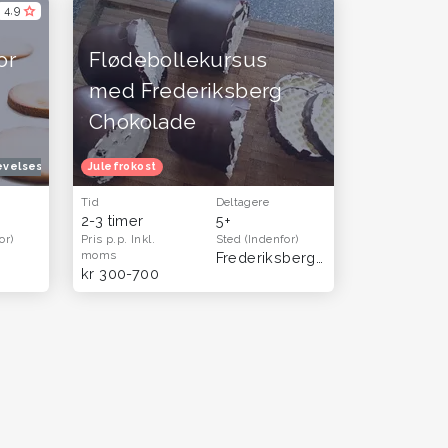
4,9
or
Flødebollekursus
med Frederiksberg
Chokolade
evelsesgavekort
Oplevelsesgaver til hende
Julefrokost
Oplevelsesgaver til par
Tid
Deltagere
2-3 timer
5+
or)
Pris p.p.
Inkl.
Sted
(Indenfor)
moms
Frederiksberg C
kr 300-700