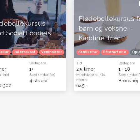
Flødebollekursus f
ødebollekursus
børn og voksne -
 Social Foodies
Karoline Trier
ietur
Julefrokost
Venindetur
Efterårferie
Familietur
Oplevelsesgavekort
Efterårferie
Opl
Deltagere
Tid
Deltagere
imer
1+
2,5 timer
1 - 18
p.
Inkl.
Sted
(Indenfor)
Mindstepris
Inkl.
Sted
(Indenf
moms
4 steder
Brønshøj
0-300
645,-