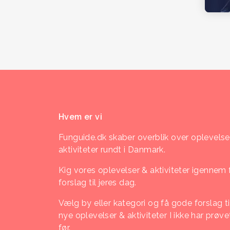
Hvem er vi
Funguide.dk skaber overblik over oplevelse
aktiviteter rundt i Danmark.
Kig vores oplevelser & aktiviteter igennem 
forslag til jeres dag.
Vælg by eller kategori og få gode forslag ti
nye oplevelser & aktiviteter I ikke har prøve
før.