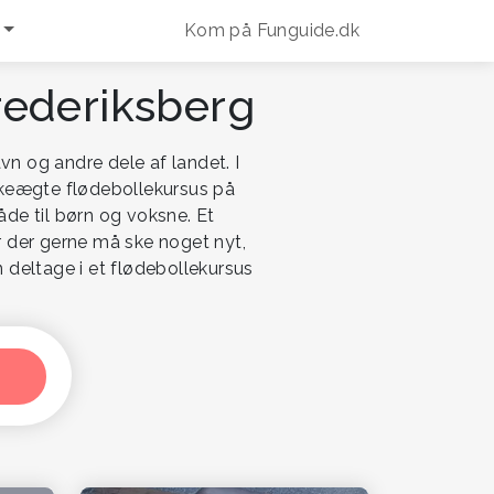
Kom på Funguide.dk
rederiksberg
n og andre dele af landet. I
askeægte flødebollekursus på
åde til børn og voksne. Et
r der gerne må ske noget nyt,
deltage i et flødebollekursus