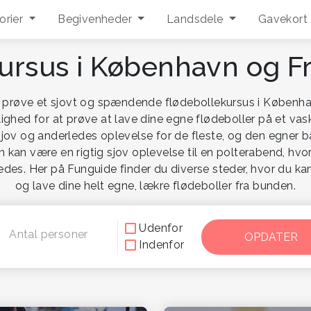
orier
Begivenheder
Landsdele
Gavekort
ursus i København og F
 prøve et sjovt og spændende flødebollekursus i Københav
ighed for at prøve at lave dine egne flødeboller på et v
sjov og anderledes oplevelse for de fleste, og den egner b
 kan være en rigtig sjov oplevelse til en polterabend, hvo
s. Her på Funguide finder du diverse steder, hvor du kan 
og lave dine helt egne, lækre flødeboller fra bunden.
Udenfor
Antal personer
Indenfor