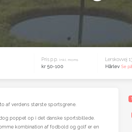
Pris p.p.
Lerskovvej 
Inkl. moms
kr 50-100
Hårlev
Se på
to af verdens største sportsgrene.
 dog poppet op i det danske sportsbillede.
mme kombination af fodbold og golf er en