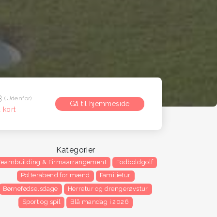
13
(Udenfor)
Gå til hjemmeside
 kort
Kategorier
Teambuilding & Firmaarrangement
Fodboldgolf
Polterabend for mænd
Familietur
Børnefødselsdage
Herretur og drengerøvstur
Sport og spil
Blå mandag i 2026