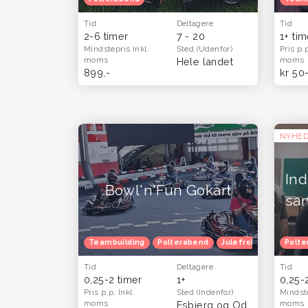
Tid
Deltagere
Tid
2-6 timer
7 - 20
1+ ti
Mindstepris
Inkl.
Sted
(Udenfor)
Pris p.
moms
moms
Hele landet
899,-
kr 50
NYHE
Ind
Bowl'n'Fun Gokart
sa
Teambuilding
Polterabend
Julefrokost
Herret
Polte
Tid
Deltagere
Tid
0,25-2 timer
1+
0,25-
Pris p.p.
Inkl.
Sted
(Indenfor)
Mindst
moms
moms
Esbjerg og Odense