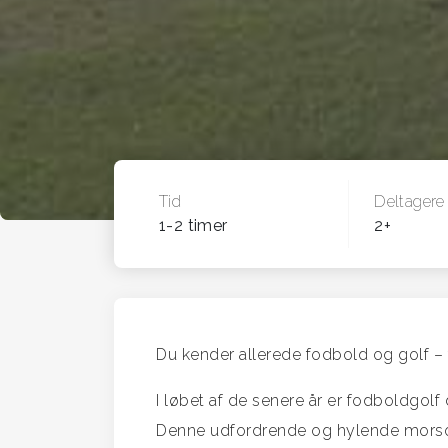
Tid
Deltagere
1-2 timer
2+
Du kender allerede fodbold og golf – 
I løbet af de senere år er fodboldgolf
Denne udfordrende og hylende morso