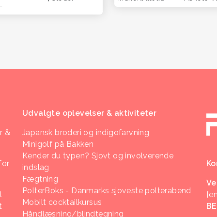
-
Udvalgte oplevelser & aktiviteter
r &
Japansk broderi og indigofarvning
Minigolf på Bakken
Kender du typen? Sjovt og involverende
for
Ko
indslag
Fægtning
Ve
PolterBoks - Danmarks sjoveste polterabend
l
[e
Mobilt cocktailkursus
t
B
Håndlæsning/blindtegning