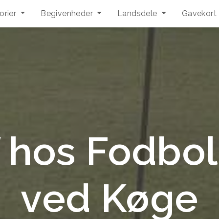
orier
Begivenheder
Landsdele
Gavekort
 hos Fodbo
ved Køge