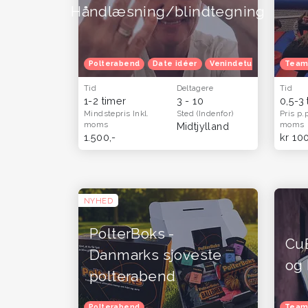
Håndlæsning/blindtegning
Polterabend
Date idéer
Venindetur
Oplevels
Team
Tid
Deltagere
Tid
1-2 timer
3 - 10
0,5-3
Mindstepris
Inkl.
Sted
(Indenfor)
Pris p.
moms
moms
Midtjylland
1.500,-
kr 10
NYHED
PolterBoks -
CuB
Danmarks sjoveste
og 
polterabend
Polterabend
Team