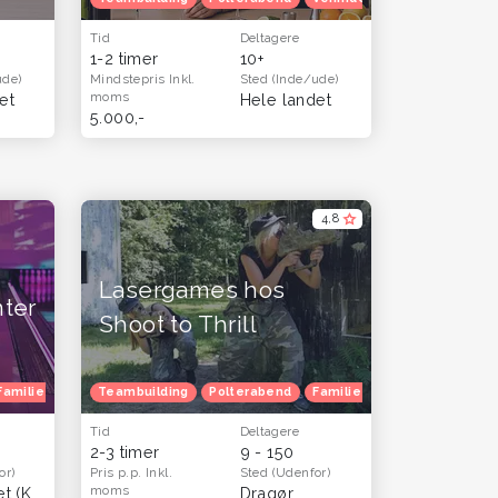
Tid
Deltagere
1-2 timer
10+
ude)
Mindstepris
Inkl.
Sted
(Inde/ude)
moms
et
Hele landet
5.000,-
4,8
Lasergames hos
ter
Shoot to Thrill
Familietur
Børnefødselsdag
Teambuilding
Polterabend
Julefrokost
Familietur
Herretur
Blå mandag
Børnefødsels
Tid
Deltagere
2-3 timer
9 - 150
or)
Pris p.p.
Inkl.
Sted
(Udenfor)
moms
Fisketorvet (København)
Dragør