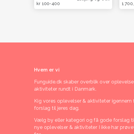
kr 100-400
1.700,
Hvem er vi
Funguide.dk skaber overblik over oplevelse
aktiviteter rundt i Danmark.
Kig vores oplevelser & aktiviteter igennem 
forslag til jeres dag.
Vælg by eller kategori og få gode forslag ti
nye oplevelser & aktiviteter I ikke har prøve