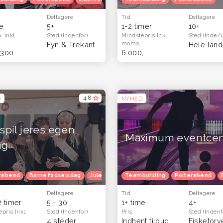
Deltagere
Tid
Deltagere
me
5+
1-2 timer
10+
p.
Inkl.
Sted
(Indenfor)
Mindstepris
Inkl.
Sted
(Inde/
moms
Fyn & Trekantsområdet
Hele land
-300
6.000,-
4,8
D
NYHED
spil jeres egen
Maximum eventcen
ng
ur
rabend
Efterårferie
Børnefødselsdag
Julefrokost
Teambuilding
Herretur
Venindetur
Polterabend
Deltagere
Tid
Deltagere
2 timer
5 - 30
1+ time
4+
epris
Inkl.
Sted
(Indenfor)
Pris
Sted
(Indenf
4 steder
Indhent tilbud