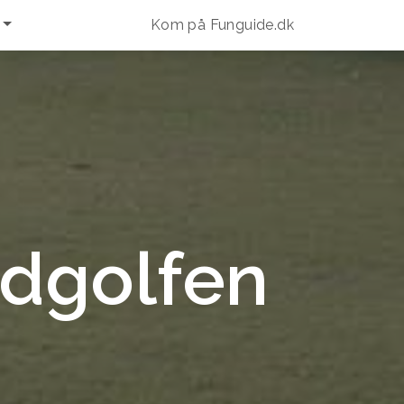
Kom på Funguide.dk
ldgolfen