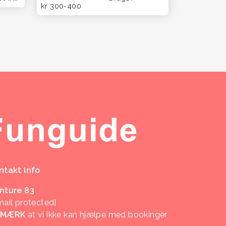
kr 300-400
ntakt info
nture 83
mail protected]
EMÆRK
at vi ikke kan hjælpe med bookinger