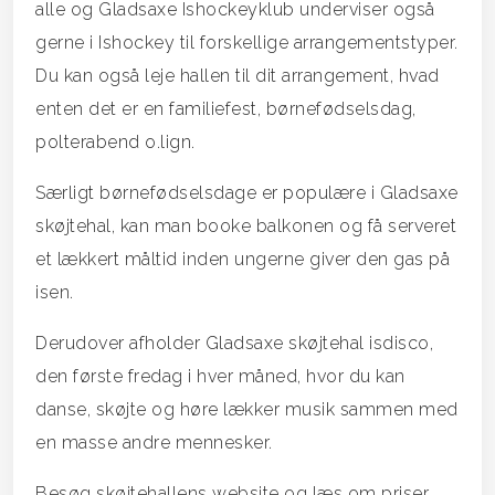
alle og Gladsaxe Ishockeyklub underviser også
gerne i Ishockey til forskellige arrangementstyper.
Du kan også leje hallen til dit arrangement, hvad
enten det er en familiefest, børnefødselsdag,
polterabend o.lign.
Særligt børnefødselsdage er populære i Gladsaxe
skøjtehal, kan man booke balkonen og få serveret
et lækkert måltid inden ungerne giver den gas på
isen.
Derudover afholder Gladsaxe skøjtehal isdisco,
den første fredag i hver måned, hvor du kan
danse, skøjte og høre lækker musik sammen med
en masse andre mennesker.
Besøg skøjtehallens website og læs om priser,