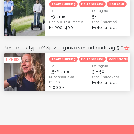
Teambuilding
Polterabend
Herretur
Ve
Tid
Deltagere
1-3 timer
5+
Pris p.p.
Inkl. moms
Sted
(Indenfor)
kr 200-400
Hele landet
Kender du typen? Sjovt og involverende indslag
5,0
Teambuilding
Polterabend
Venindetur
NYHED
Tid
Deltagere
1,5-2 timer
3 - 50
Mindstepris
ex
Sted
(Inde/ude)
moms
Hele landet
3.000,-