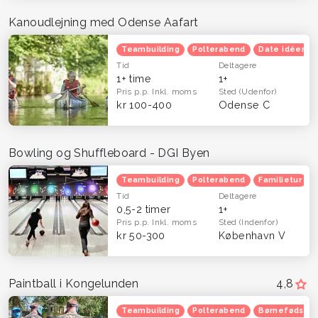
Kanoudlejning med Odense Aafart
Teambuilding
Polterabend
Date idéer
Tid
Deltagere
1+ time
1+
Pris p.p.
Inkl. moms
Sted
(Udenfor)
kr 100-400
Odense C
Bowling og Shuffleboard - DGI Byen
Teambuilding
Polterabend
Familietur
Tid
Deltagere
0,5-2 timer
1+
Pris p.p.
Inkl. moms
Sted
(Indenfor)
kr 50-300
København V
Paintball i Kongelunden
4,8
Teambuilding
Polterabend
Børnefødsels