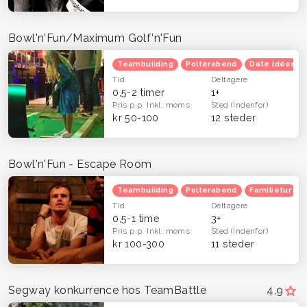
Bowl'n'Fun/Maximum Golf'n'Fun
Teambuilding
Polterabend
Date idéer
Tid
Deltagere
0,5-2 timer
1+
Pris p.p.
Inkl. moms
Sted
(Indenfor)
kr 50-100
12 steder
Bowl'n'Fun - Escape Room
Teambuilding
Polterabend
Familietur
Tid
Deltagere
0,5-1 time
3+
Pris p.p.
Inkl. moms
Sted
(Indenfor)
kr 100-300
11 steder
Segway konkurrence hos TeamBattle
4,9