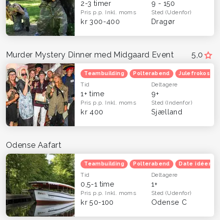
2-3 timer
9 - 150
Pris p.p.
Inkl. moms
Sted
(Udenfor)
kr 300-400
Dragør
Murder Mystery Dinner med Midgaard Event
5,0
Teambuilding
Polterabend
Julefrokost
Tid
Deltagere
1+ time
9+
Pris p.p.
Inkl. moms
Sted
(Indenfor)
kr 400
Sjælland
Odense Aafart
Teambuilding
Polterabend
Date idéer
Tid
Deltagere
0,5-1 time
1+
Pris p.p.
Inkl. moms
Sted
(Udenfor)
kr 50-100
Odense C