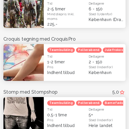
Tid
Deltagere
2-5 timer
6 - 150
Mindstepris
Inkl.
Sted
(Udenfor)
moms
København (Dragør)
225,-
Croquis tegning med CroquisPro
Teambuilding
Polterabend
Julefrokost
Tid
Deltagere
1-2 timer
2 - 150
Pris
Sted
(Indenfor)
Indhent tilbud
København
Stomp med Stompshop
5,0
Teambuilding
Polterabend
Børnefødsels
Tid
Deltagere
0,5-1 time
5+
Pris
Sted
(Indenfor)
Indhent tilbud
Hele landet