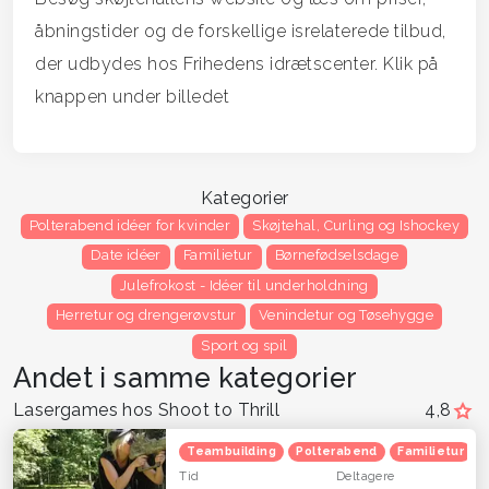
åbningstider og de forskellige isrelaterede tilbud,
der udbydes hos Frihedens idrætscenter. Klik på
knappen under billedet
Kategorier
Polterabend idéer for kvinder
Skøjtehal, Curling og Ishockey
Date idéer
Familietur
Børnefødselsdage
Julefrokost - Idéer til underholdning
Herretur og drengerøvstur
Venindetur og Tøsehygge
Sport og spil
Andet i samme kategorier
Lasergames hos Shoot to Thrill
4,8
Teambuilding
Polterabend
Familietur
Tid
Deltagere