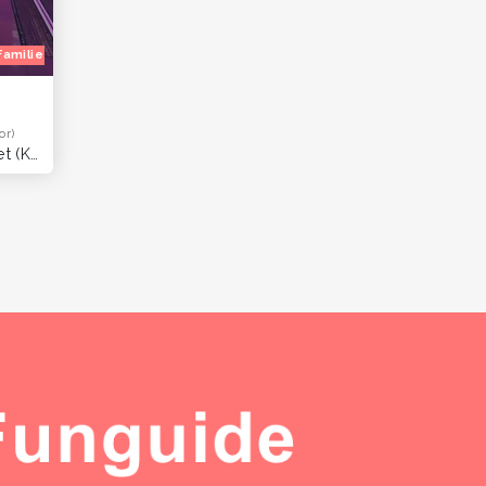
Familietur
Børnefødselsdag
Julefrokost
Herretur
Blå mandag
or)
Fisketorvet (København)