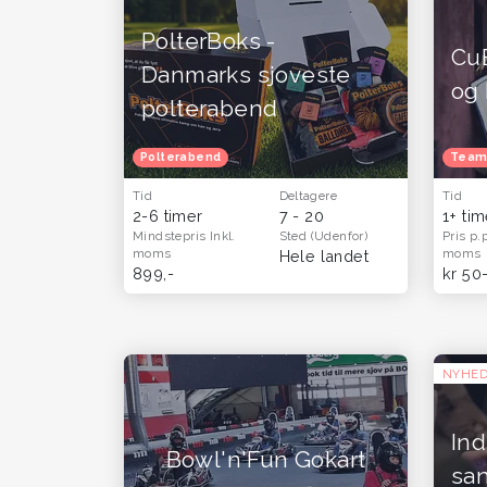
PolterBoks -
CuB
Danmarks sjoveste
og 
polterabend
Polterabend
Team
Tid
Deltagere
Tid
2-6 timer
7 - 20
1+ ti
Mindstepris
Inkl.
Sted
(Udenfor)
Pris p.
moms
moms
Hele landet
899,-
kr 50
NYHE
Ind
Bowl'n'Fun Gokart
sa