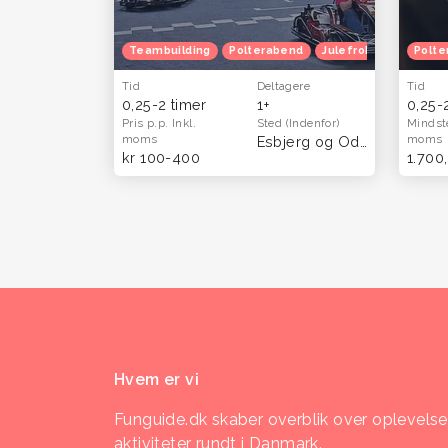
Teambuilding
Polterabend
Julefrokost
Herret
Polte
Tid
Deltagere
Tid
0,25-2 timer
1+
0,25-
Pris p.p.
Inkl.
Sted
(Indenfor)
Mindst
moms
moms
Esbjerg og Odense
kr 100-400
1.700,
Hvem er vi
Funguide.dk skaber overblik over oplevelse
aktiviteter rundt i Danmark.