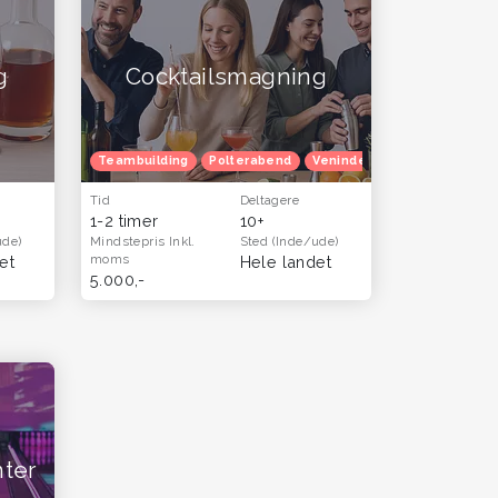
g
Cocktailsmagning
Teambuilding
Polterabend
Venindetur
Tid
Deltagere
1-2 timer
10+
ude)
Mindstepris
Inkl.
Sted
(Inde/ude)
moms
et
Hele landet
5.000,-
ter