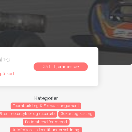
j 1-3
Gå til hjemmeside
på kort
Kategorier
Teambuilding & Firmaarrangement
Biler, motorcykler og racerløb
Gokart og karting
Polterabend for mænd
Julefrokost - Idéer til underholdning