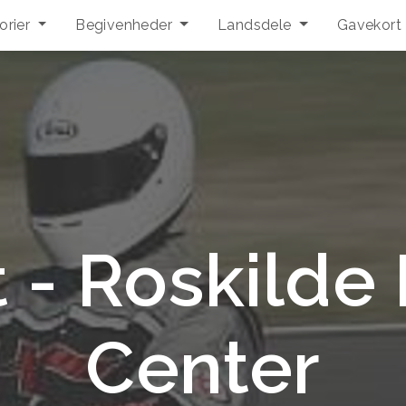
orier
Begivenheder
Landsdele
Gavekort
 - Roskilde
Center