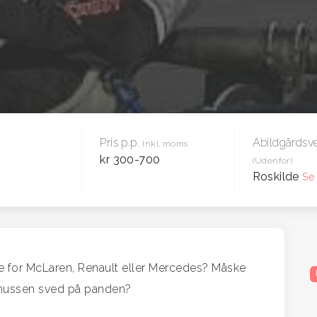
Pris p.p.
Abildgårdsve
Inkl. moms
kr 300-700
(Udenfor)
Roskilde
Se 
 for McLaren, Renault eller Mercedes? Måske
gnussen sved på panden?