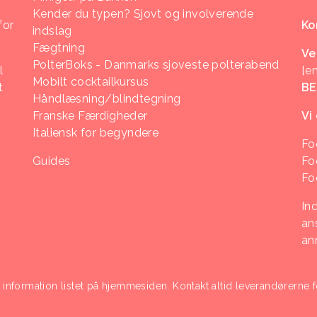
Kender du typen? Sjovt og involverende
for
Ko
indslag
Fægtning
Ve
PolterBoks - Danmarks sjoveste polterabend
l
[e
Mobilt cocktailkursus
t
B
Håndlæsning/blindtegning
Franske Færdigheder
Vi
Italiensk for begyndere
Fo
Guides
Fo
Fo
In
ans
an
i information listet på hjemmesiden. Kontakt altid leverandørerne f