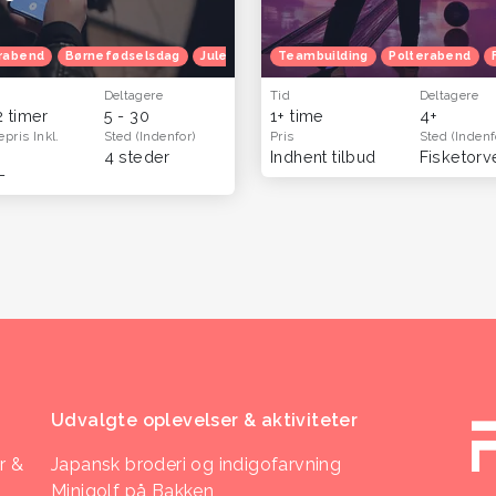
ur
rabend
Efterårferie
Børnefødselsdag
Julefrokost
Teambuilding
Herretur
Venindetur
Polterabend
Deltagere
Tid
Deltagere
2 timer
5 - 30
1+ time
4+
epris
Inkl.
Sted
(Indenfor)
Pris
Sted
(Indenf
4 steder
Indhent tilbud
-
Udvalgte oplevelser & aktiviteter
r &
Japansk broderi og indigofarvning
Minigolf på Bakken