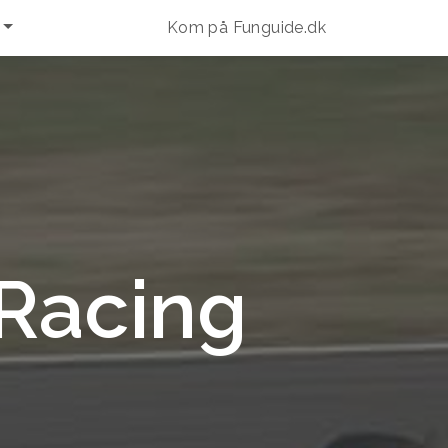
Kom på Funguide.dk
 Racing