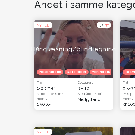
Andet i samme katego
5,0
NYHED
Håndlæsning/blindtegning
Polterabend
Date idéer
Venindetur
Oplevels
Team
Tid
Deltagere
Tid
1-2 timer
3 - 10
0,5-3
Mindstepris
Inkl.
Sted
(Indenfor)
Pris p.
moms
moms
Midtjylland
1.500,-
kr 10
NYHED