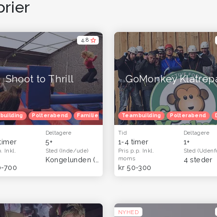
rier
4,8
Shoot to Thrill
GoMonkey Klatrep
esgavekort
building
Polterabend
Oplevelsesgaver til hende
Familietur
Børnefødselsdag
Teambuilding
Oplevelsesgaver til ham og far
Polterabend
Julefrokost
Deltagere
Tid
Deltagere
 timer
5+
1-4 timer
1+
p.
Inkl.
Sted
(Inde/ude)
Pris p.p.
Inkl.
Sted
(Udenf
moms
Kongelunden (Dragør)
4 steder
0-700
kr 50-300
NYHED