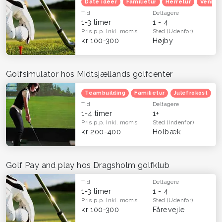
Date idéer
Familietur
Herretur
Venind
Tid
Deltagere
1-3 timer
1 - 4
Pris p.p.
Inkl. moms
Sted
(Udenfor)
kr 100-300
Højby
Golfsimulator hos Midtsjællands golfcenter
Teambuilding
Familietur
Julefrokost
H
Tid
Deltagere
1-4 timer
1+
Pris p.p.
Inkl. moms
Sted
(Indenfor)
kr 200-400
Holbæk
Golf Pay and play hos Dragsholm golfklub
Tid
Deltagere
1-3 timer
1 - 4
Pris p.p.
Inkl. moms
Sted
(Udenfor)
kr 100-300
Fårevejle