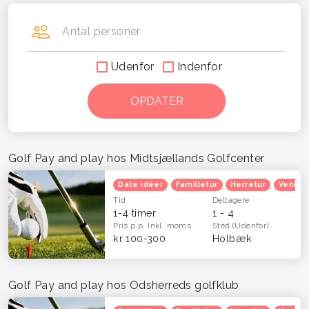
Antal personer
Udenfor
Indenfor
Golf Pay and play hos Midtsjællands Golfcenter
Date idéer
Familietur
Herretur
Venind
Tid
Deltagere
1-4 timer
1 - 4
Pris p.p.
Inkl. moms
Sted
(Udenfor)
kr 100-300
Holbæk
Golf Pay and play hos Odsherreds golfklub