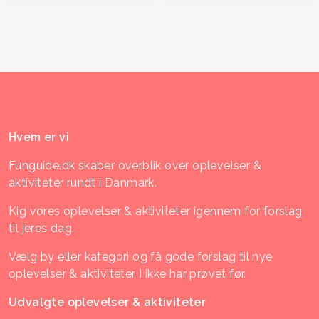
Hvem er vi
Funguide.dk skaber overblik over oplevelser &
aktiviteter rundt i Danmark.
Kig vores oplevelser & aktiviteter igennem for forslag
til jeres dag.
Vælg by eller kategori og få gode forslag til nye
oplevelser & aktiviteter I ikke har prøvet før.
Udvalgte oplevelser & aktiviteter