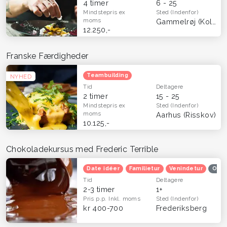
4 timer
6 - 25
Mindstepris
ex
Sted
(Indenfor)
moms
Gammelrøj (Kolding)
12.250,-
Franske Færdigheder
Teambuilding
NYHED
Tid
Deltagere
2 timer
15 - 25
Mindstepris
ex
Sted
(Indenfor)
moms
Aarhus (Risskov)
10.125,-
Chokoladekursus med Frederic Terrible
Date idéer
Familietur
Venindetur
Ople
Tid
Deltagere
2-3 timer
1+
Pris p.p.
Inkl. moms
Sted
(Indenfor)
kr 400-700
Frederiksberg