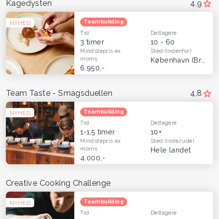
Kagedysten
4,9
Teambuilding
NYHED
Tid
Deltagere
3 timer
10 - 60
Mindstepris
ex
Sted
(Indenfor)
moms
København (Brønshøj)
6.950,-
Team Taste - Smagsduellen
4,8
Teambuilding
NYHED
Tid
Deltagere
1-1,5 timer
10+
Mindstepris
ex
Sted
(Inde/ude)
moms
Hele landet
4.000,-
Creative Cooking Challenge
Teambuilding
NYHED
Tid
Deltagere