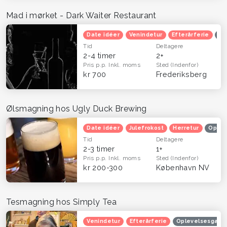
Mad i mørket - Dark Waiter Restaurant
Date idéer
Venindetur
Efterårferie
Op
Tid
Deltagere
2-4 timer
2+
Pris p.p.
Inkl. moms
Sted
(Indenfor)
kr 700
Frederiksberg
Ølsmagning hos Ugly Duck Brewing
Date idéer
Julefrokost
Herretur
Oplev
Tid
Deltagere
2-3 timer
1+
Pris p.p.
Inkl. moms
Sted
(Indenfor)
kr 200-300
København NV
Tesmagning hos Simply Tea
Venindetur
Efterårferie
Oplevelsesgave