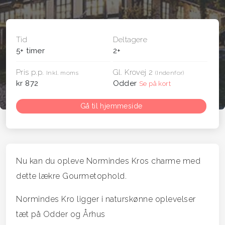
Tid
Deltagere
5+ timer
2+
Pris p.p.
Gl. Krovej 2
Inkl. moms
(Indenfor)
kr 872
Odder
Se på kort
Gå til hjemmeside
Nu kan du opleve Normindes Kros charme med
dette lækre Gourmetophold.
Normindes Kro ligger i naturskønne oplevelser
tæt på Odder og Århus