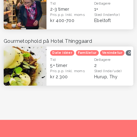
Tid
Deltagere
2-3 timer
1+
Pris p.p.
Inkl. moms
Sted
(Indenfor)
kr 400-700
Ebeltoft
Gourmetophold på Hotel Thinggaard
Date idéer
Familietur
Venindetur
Ople
Tid
Deltagere
5+ timer
2
Pris p.p.
Inkl. moms
Sted
(Inde/ude)
kr 2.300
Hurup, Thy