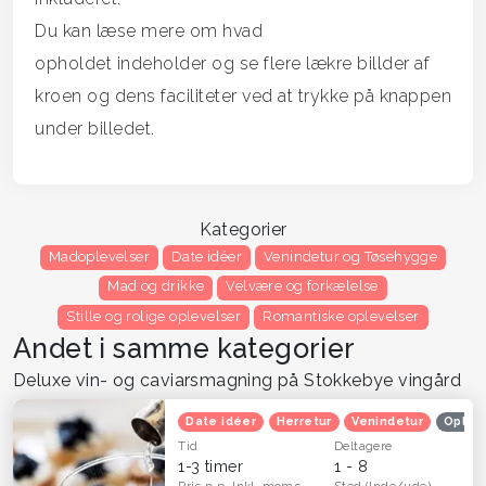
Du kan læse mere om hvad
opholdet indeholder og se flere lækre billder af
kroen og dens faciliteter ved at trykke på knappen
under billedet.
Kategorier
Madoplevelser
Date idéer
Venindetur og Tøsehygge
Mad og drikke
Velvære og forkælelse
Stille og rolige oplevelser
Romantiske oplevelser
Andet i samme kategorier
Deluxe vin- og caviarsmagning på Stokkebye vingård
Date idéer
Herretur
Venindetur
Oplev
Tid
Deltagere
1-3 timer
1 - 8
Pris p.p.
Inkl. moms
Sted
(Inde/ude)