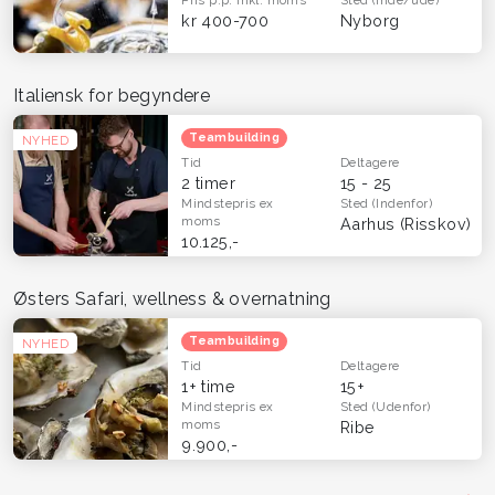
kr 400-700
Nyborg
Italiensk for begyndere
Teambuilding
NYHED
Tid
Deltagere
2 timer
15 - 25
Mindstepris
ex
Sted
(Indenfor)
moms
Aarhus (Risskov)
10.125,-
Østers Safari, wellness & overnatning
Teambuilding
NYHED
Tid
Deltagere
1+ time
15+
Mindstepris
ex
Sted
(Udenfor)
moms
Ribe
9.900,-