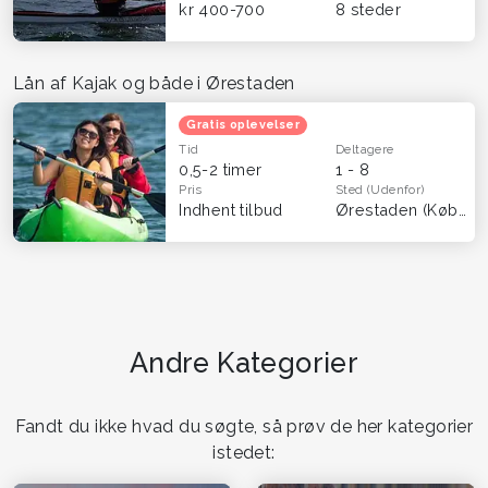
kr 400-700
8 steder
Lån af Kajak og både i Ørestaden
Gratis oplevelser
Tid
Deltagere
0,5-2 timer
1 - 8
Pris
Sted
(Udenfor)
Indhent tilbud
Ørestaden (København)
Andre Kategorier
Fandt du ikke hvad du søgte, så prøv de her kategorier
istedet: