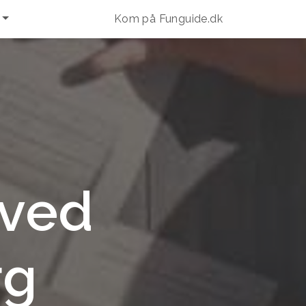
Kom på Funguide.dk
 ved
rg