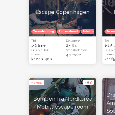
Escape Copenhagen
Teambuilding
Polterabend
Julefrokost
Herret
Team
Tid
Deltagere
Tid
1-2 timer
2 - 94
1-1,5 
Pris p.p.
Inkl.
Sted
(Indenfor)
Pris p.
moms
moms
4 steder
kr 240-400
kr 16
4,9
NYHED
Dr
Bomben fra Nordkorea
Am
- Mobilt escape room
Sol