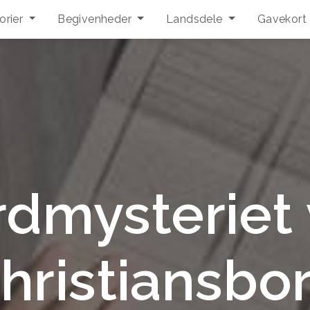
orier
Begivenheder
Landsdele
Gavekort
dmysteriet
hristiansbo