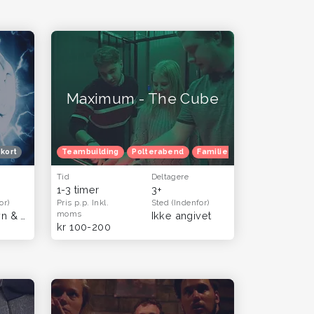
Maximum - The Cube
kort
enindetur
Blå mandag
Teambuilding
Efterårferie
Polterabend
Familietur
Julefrokost
Tid
Deltagere
1-3 timer
3+
or)
Pris p.p.
Inkl.
Sted
(Indenfor)
moms
København & Sjælland
Ikke angivet
kr 100-200