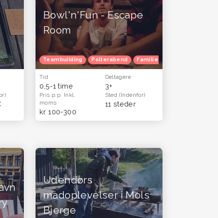
Bowl'n'Fun - Escape
Room
Julefrokost
Herretur
Teambuilding
Venindetur
Polterabend
Gratis oplevelser
Familietur
Blå mandag
Julefrokost
Tid
Deltagere
0,5-1 time
3+
or)
Pris p.p.
Inkl.
Sted
(Indenfor)
moms
C
11 steder
kr 100-300
Udendørs
havn
madoplevelser i Mols
ry
Bjerge