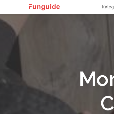
Kateg
Mor
C