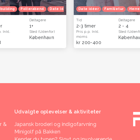
building
Polterabend
Date idéer
Familietur
Date idéer
Julefrokost
Familietur
Herret
Herre
Deltagere
Tid
Deltagere
er
1+
2-3 timer
2 - 4
p.
Inkl.
Sted
(Udenfor)
Pris p.p.
Inkl.
Sted
(Udenf
moms
København
Københa
8
kr 200-400
Udvalgte oplevelser & aktiviteter
r &
Japansk broderi og indigofarvning
Minigolf på Bakken
Kender du typen? Sjovt og involverende