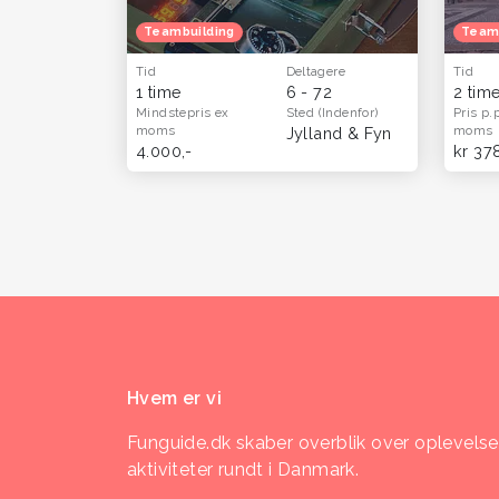
Teambuilding
Team
Tid
Deltagere
Tid
1 time
6 - 72
2 tim
Mindstepris
ex
Sted
(Indenfor)
Pris p.
moms
moms
Jylland & Fyn
4.000,-
kr 37
Hvem er vi
Funguide.dk skaber overblik over oplevelse
aktiviteter rundt i Danmark.