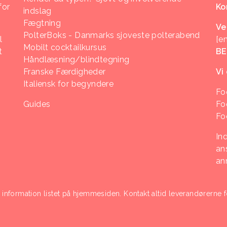
for
Ko
indslag
Fægtning
Ve
PolterBoks - Danmarks sjoveste polterabend
l
[e
Mobilt cocktailkursus
t
B
Håndlæsning/blindtegning
Franske Færdigheder
Vi
Italiensk for begyndere
Fo
Guides
Fo
Fo
In
ans
an
i information listet på hjemmesiden. Kontakt altid leverandørerne f