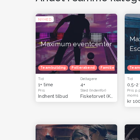
NYHED
Ma
Maximum eventcenter
Es
Teambuilding
Polterabend
Familietur
Børnef
Team
Tid
Deltagere
Tid
1+ time
4+
0,5-2
Pris
Sted
(Indenfor)
Pris p.
moms
Indhent tilbud
Fisketorvet (København)
kr 10