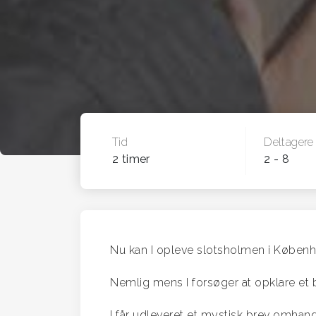
Tid
Deltagere
2 timer
2 - 8
Nu kan I opleve slotsholmen i Københ
Nemlig mens I forsøger at opklare et 
I får udleveret et mystisk brev omhan