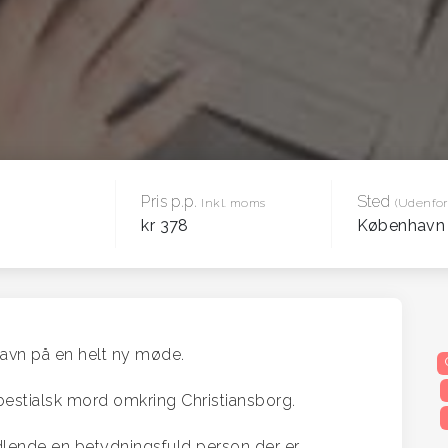
Pris p.p.
Sted
Inkl. moms
(Udenfor
kr 378
Københav
avn på en helt ny møde.
bestialsk mord omkring Christiansborg.
dlende en betydningsfuld person der er