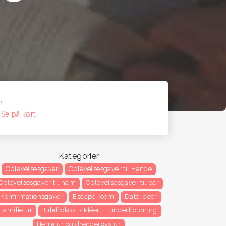
)
n
Se på kort
Kategorier
Oplevelsesgaver
Oplevelsesgaver til Hende
Oplevelsesgaver til ham
Oplevelsesgaver til par
Konfirmationsgaver
Escape room
Date idéer
Familietur
Julefrokost - Idéer til underholdning
Herretur og drengerøvstur