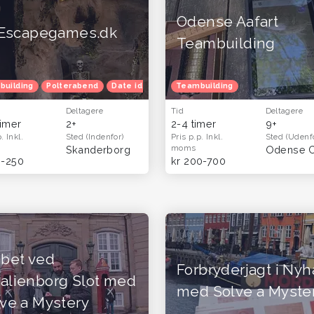
Odense Aafart
Escapegames.dk
Teambuilding
ur
building
Venindetur
Polterabend
Efterårferie
Date idéer
Familietur
Teambuilding
Børnefødselsdag
Deltagere
Tid
Deltagere
timer
2+
2-4 timer
9+
p.
Inkl.
Sted
(Indenfor)
Pris p.p.
Inkl.
Sted
(Udenf
moms
Skanderborg
Odense 
5-250
kr 200-700
abet ved
Forbryderjagt i Ny
alienborg Slot med
med Solve a Myste
ve a Mystery