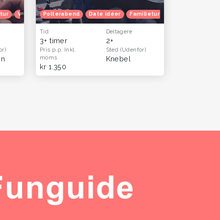
ur
tur
Venindetur
Venindetur
Polterabend
Efterårferie
Oplevelsesgavekort
Date idéer
Oplevelsesgaver til hende
Familietur
Julefrokost
He
O
Tid
Deltagere
3+ timer
2+
or)
Pris p.p.
Inkl.
Sted
(Udenfor)
moms
vn
Knebel
kr 1.350