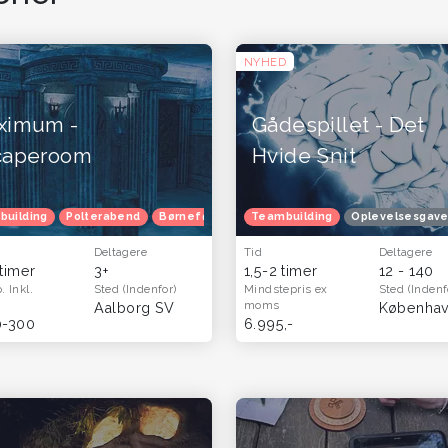
NYHED
ximum -
Gådespillet - Det
caperoom
Hvide Snit
ødselsdag
building
Polterabend
Julefrokost
Børnefødselsdag
Herretur
Blå mandag
Teambuilding
Julefrokost
Efterårferie
Oplevelsesgave
Herretur
V
Deltagere
Tid
Deltagere
 timer
3+
1,5-2 timer
12 - 140
p.
Inkl.
Sted
(Indenfor)
Mindstepris
ex
Sted
(Indenf
moms
Aalborg SV
0-300
6.995,-