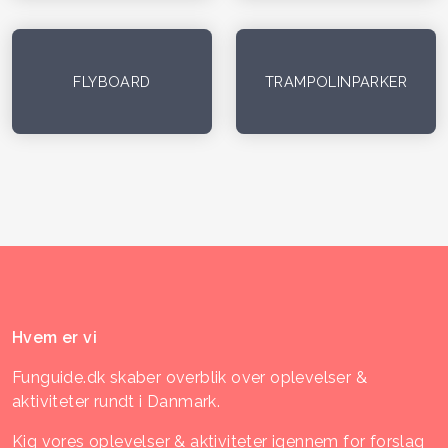
FLYBOARD
TRAMPOLINPARKER
Hvem er vi
Funguide.dk skaber overblik over oplevelser &
aktiviteter rundt i Danmark.
Kig vores oplevelser & aktiviteter igennem for forslag