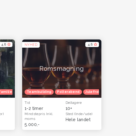
4,8
4,8
NYHED
Romsmagning
rferie
Familietur
Julefrokost
Børnefødselsdag
Herretur
Teambuilding
Venindetur
Polterabend
Herretur
Blå mandag
Venindetur
Julefrokost
Efterårferie
Blå mandag
Herretur
Tid
Deltagere
1-2 timer
10+
or)
Mindstepris
Inkl.
Sted
(Inde/ude)
moms
Hele landet
5.000,-