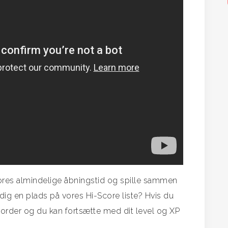
vores almindelige åbningstid og spille sammen
 dig en plads på vores Hi-Score liste? Hvis du
order og du kan fortsætte med dit level og XP