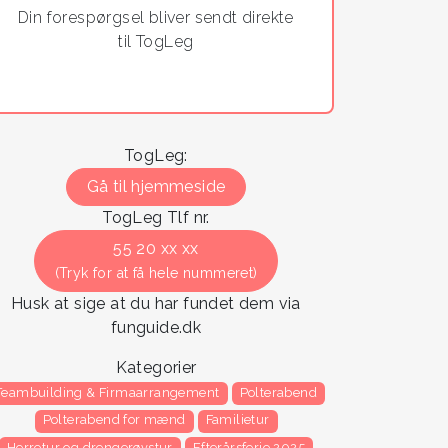
Din forespørgsel bliver sendt direkte
til TogLeg
TogLeg:
Gå til hjemmeside
TogLeg Tlf nr.
55 20 xx xx
(Tryk for at få hele nummeret)
Husk at sige at du har fundet dem via
funguide.dk
Kategorier
Teambuilding & Firmaarrangement
Polterabend
Polterabend for mænd
Familietur
Herretur og drengerøvstur
Efterårsferie 2025