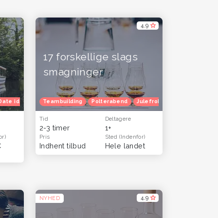
4,9
17 forskellige slags
smagninger
Date idéer
Herretur
Venindetur
Familietur
Teambuilding
Blå mandag
Herretur
Polterabend
Venindetur
Efterårferie
Julefrokost
Efterårferie
Herretur
Tid
Deltagere
2-3 timer
1+
or)
Pris
Sted
(Indenfor)
C
Indhent tilbud
Hele landet
4,9
NYHED