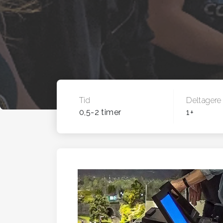
Tid
Deltagere
0,5-2 timer
1+