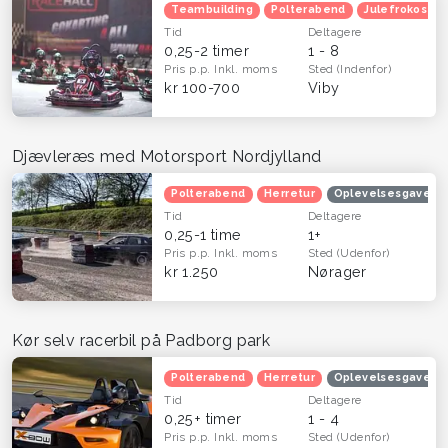
Teambuilding
Polterabend
Julefrokost
Tid
Deltagere
0,25-2 timer
1 - 8
Pris p.p.
Inkl. moms
Sted
(Indenfor)
kr 100-700
Viby
Djævleræs med Motorsport Nordjylland
Polterabend
Herretur
Oplevelsesgaveko
Tid
Deltagere
0,25-1 time
1+
Pris p.p.
Inkl. moms
Sted
(Udenfor)
kr 1.250
Nørager
Kør selv racerbil på Padborg park
Polterabend
Herretur
Oplevelsesgaveko
Tid
Deltagere
0,25+ timer
1 - 4
Pris p.p.
Inkl. moms
Sted
(Udenfor)