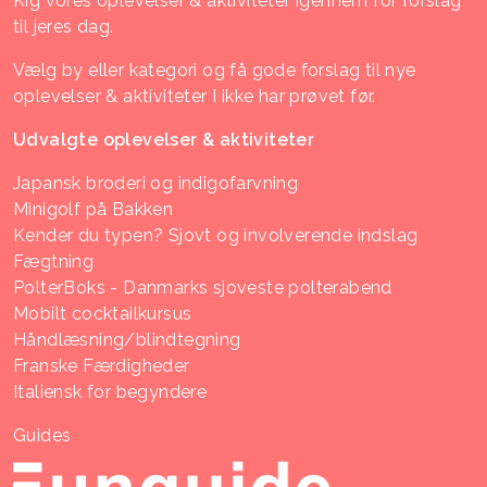
Kig vores oplevelser & aktiviteter igennem for forslag
til jeres dag.
Vælg by eller kategori og få gode forslag til nye
oplevelser & aktiviteter I ikke har prøvet før.
Udvalgte oplevelser & aktiviteter
Japansk broderi og indigofarvning
Minigolf på Bakken
Kender du typen? Sjovt og involverende indslag
Fægtning
PolterBoks - Danmarks sjoveste polterabend
Mobilt cocktailkursus
Håndlæsning/blindtegning
Franske Færdigheder
Italiensk for begyndere
Guides