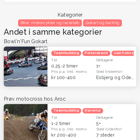
Kategorier
Biler, motorcykler og racerløb
Gokart og karting
Andet i samme kategorier
Bowl'n'Fun Gokart
Teambuilding
Polterabend
Julefrokost
Tid
Deltagere
0,25-2 timer
1+
Pris p.p.
Inkl. moms
Sted
(Indenfor)
kr 100-400
Esbjerg og Odense
Prøv motocross hos Aroc
Teambuilding
Herretur
Tid
Deltagere
1-2 timer
5+
Pris p.p.
Inkl. moms
Sted
(Udenfor)
kr 200-400
7 steder