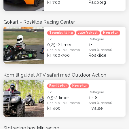
kr 700
Padborg
Gokart - Roskilde Racing Center
Teambuilding
Julefrokost
Herretur
Tid
Deltagere
0,25-2 timer
1+
Pris p.p.
Inkl. moms
Sted
(Udenfor)
kr 300-700
Roskilde
Kom til guidet ATV safari med Outdoor Action
Familietur
Herretur
Tid
Deltagere
0,5-2 timer
1 - 8
Pris p.p.
Inkl. moms
Sted
(Udenfor)
kr 400
Hvalsø
Slotracing hos Miniracing