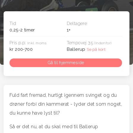
Tid
Deltagere
0,25-2 timer
1+
Pris p.p.
Tempovej 35
Inkl. moms
(Indenfor)
kr 200-700
Ballerup
Se på kort
Gå til hjemmeside
Fuld fart fremad, hurtigt igennem svinget og du
drøner forbi din kammerat - lyder det som noget,
du kunne have lyst til?
Så er det nu, at du skal med til Ballerup