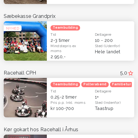
Sæbekasse Grandprix
Teambuilding
NYHED
Tid
Deltagere
2-3 timer
10 - 200
Mindstepris
ex
Sted
(Udenfor)
moms
Hele landet
2.950,-
Racehall CPH
5,0
Teambuilding
Polterabend
Familietur
Tid
Deltagere
0,25-2 timer
1+
Pris p.p.
Inkl. moms
Sted
(Indenfor)
kr 100-700
Taastrup
Kør gokart hos Racehall i Århus