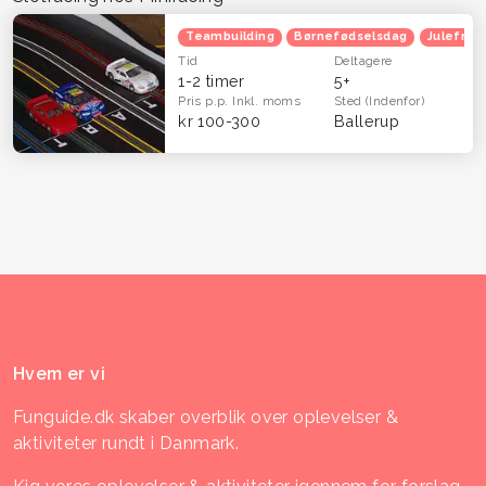
Teambuilding
Børnefødselsdag
Julefrok
Tid
Deltagere
1-2 timer
5+
Pris p.p.
Inkl. moms
Sted
(Indenfor)
kr 100-300
Ballerup
Hvem er vi
Funguide.dk skaber overblik over oplevelser &
aktiviteter rundt i Danmark.