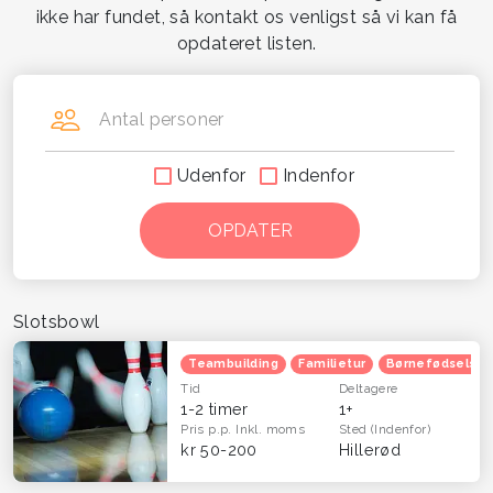
ikke har fundet, så kontakt os venligst så vi kan få
opdateret listen.
Antal personer
Udenfor
Indenfor
Slotsbowl
Teambuilding
Familietur
Børnefødselsda
Tid
Deltagere
1-2 timer
1+
Pris p.p.
Inkl. moms
Sted
(Indenfor)
kr 50-200
Hillerød