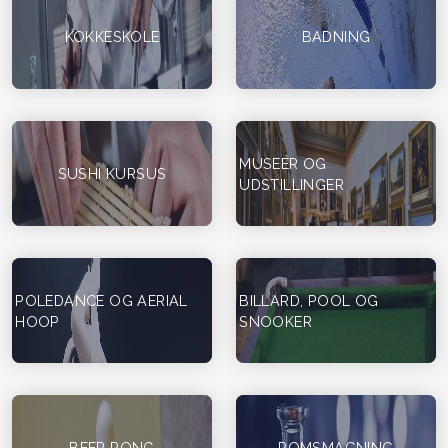
KOKKESKOLE
BADNING
MUSEÉR OG
SUSHI KURSUS
UDSTILLINGER
POLEDANCE OG AERIAL
BILLARD, POOL OG
HOOP
SNOOKER
BEER PONG
ROMSMAGNING