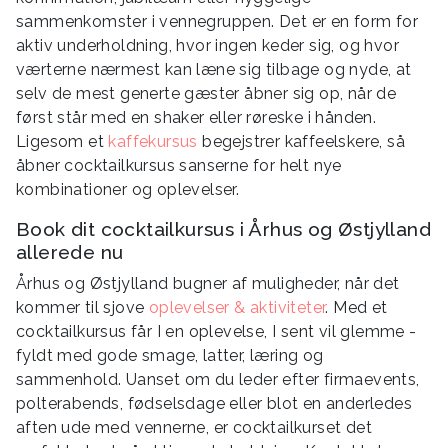
sammenkomster i vennegruppen. Det er en form for
aktiv underholdning, hvor ingen keder sig, og hvor
værterne nærmest kan læne sig tilbage og nyde, at
selv de mest generte gæster åbner sig op, når de
først står med en shaker eller røreske i hånden.
Ligesom et
kaffekursus
begejstrer kaffeelskere, så
åbner cocktailkursus sanserne for helt nye
kombinationer og oplevelser.
Book dit cocktailkursus i Århus og Østjylland
allerede nu
Århus og Østjylland bugner af muligheder, når det
kommer til sjove
oplevelser & aktiviteter
. Med et
cocktailkursus får I en oplevelse, I sent vil glemme -
fyldt med gode smage, latter, læring og
sammenhold. Uanset om du leder efter firmaevents,
polterabends, fødselsdage eller blot en anderledes
aften ude med vennerne, er cocktailkurset det