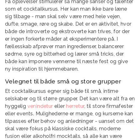
Få oplevelser stimulerer så mange sanser og talenter
som et cocktailkursus. Her kan man ikke bare læne
sig tilbage - man skal selv være med hele vejen,
dufte, smage, røre og skabe. Det er en aktivitet, hvor
både de introverte og ekstroverte kan trives, for der
er ingen forkerte måder at eksperimentere på. I
fællesskab afprøver man ingredienser, balancerer
sødme, syre og bitterhed og lærer små tricks, der
både kan imponere vennerne til næste fest og give
ny inspiration til hjemmebaren.
Velegnet til både små og store grupper
Et cocktailkursus egner sig både til små, intime
selskaber og til større grupper. Det kan være alt fra en
hyggelig
venindetur
eller
herretur
, til store firmafester
eller events. Mulighederne er mange, og kurserne kan
tilpasses efter behov og anledninger - uanset om det
skal være fokus på klassiske cocktails, moderne
fusion eller alkoholfri mocktails, så alle kan være