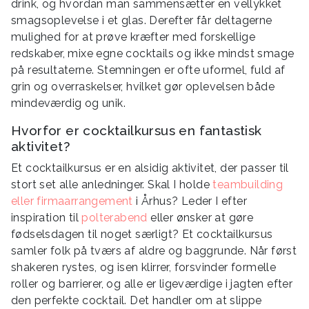
drink, og hvordan man sammensætter en vellykket
smagsoplevelse i et glas. Derefter får deltagerne
mulighed for at prøve kræfter med forskellige
redskaber, mixe egne cocktails og ikke mindst smage
på resultaterne. Stemningen er ofte uformel, fuld af
grin og overraskelser, hvilket gør oplevelsen både
mindeværdig og unik.
Hvorfor er cocktailkursus en fantastisk
aktivitet?
Et cocktailkursus er en alsidig aktivitet, der passer til
stort set alle anledninger. Skal I holde
teambuilding
eller firmaarrangement
i Århus? Leder I efter
inspiration til
polterabend
eller ønsker at gøre
fødselsdagen til noget særligt? Et cocktailkursus
samler folk på tværs af aldre og baggrunde. Når først
shakeren rystes, og isen klirrer, forsvinder formelle
roller og barrierer, og alle er ligeværdige i jagten efter
den perfekte cocktail. Det handler om at slippe