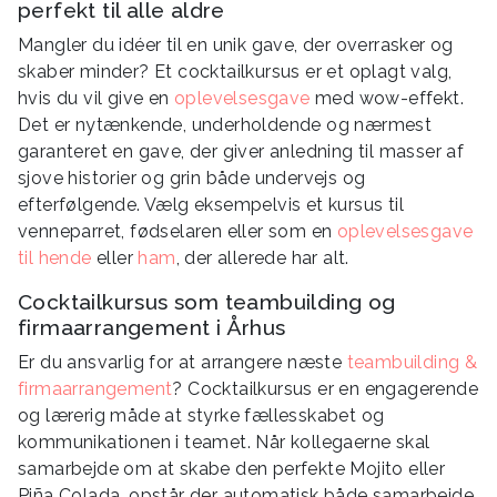
perfekt til alle aldre
Mangler du idéer til en unik gave, der overrasker og
skaber minder? Et cocktailkursus er et oplagt valg,
hvis du vil give en
oplevelsesgave
med wow-effekt.
Det er nytænkende, underholdende og nærmest
garanteret en gave, der giver anledning til masser af
sjove historier og grin både undervejs og
efterfølgende. Vælg eksempelvis et kursus til
venneparret, fødselaren eller som en
oplevelsesgave
til hende
eller
ham
, der allerede har alt.
Cocktailkursus som teambuilding og
firmaarrangement i Århus
Er du ansvarlig for at arrangere næste
teambuilding &
firmaarrangement
? Cocktailkursus er en engagerende
og lærerig måde at styrke fællesskabet og
kommunikationen i teamet. Når kollegaerne skal
samarbejde om at skabe den perfekte Mojito eller
Piña Colada, opstår der automatisk både samarbejde