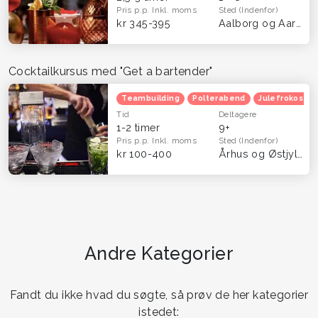
Pris p.p.
Inkl. moms
Sted
(Indenfor)
kr 345-395
Aalborg og Aarhus
Cocktailkursus med "Get a bartender"
Teambuilding
Polterabend
Julefrokost
Tid
Deltagere
1-2 timer
9+
Pris p.p.
Inkl. moms
Sted
(Indenfor)
kr 100-400
Århus og Østjylland
Andre Kategorier
Fandt du ikke hvad du søgte, så prøv de her kategorier
istedet: