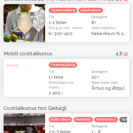
Teambuilding
Julefrokost
Tid
Deltagere
1-2 timer
8+
Pris p.p.
Inkl. moms
Sted
(Indenfor)
kr 300-400
København N og Aarhus (Åbyhøj)
Mobilt cocktailkursus
4,8
Teambuilding
NYHED
Tid
Deltagere
1+ time
20+
Mindstepris
ex
Sted
(Inde/ude)
moms
Århus og Østjylland
2.400,-
Cocktailkursus hos Gedulgt
Date idéer
Herretur
Venindetur
Oplev
Tid
Deltagere
2,5-3 timer
1 - 8