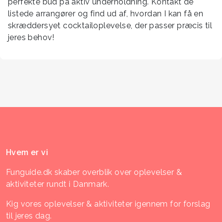
perfekte bud på aktiv underholdning. Kontakt de
listede arrangører og find ud af, hvordan I kan få en
skræddersyet cocktailoplevelse, der passer præcis til
jeres behov!
Hvem er vi
Funguide.dk skaber overblik over oplevelser &
aktiviteter rundt i Danmark.
Kig vores oplevelser & aktiviteter igennem for forslag
til jeres dag.