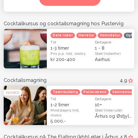
Cocktailkursus og cocktailsmagning hos Pustervig
Date idéer
Herretur
Venindetur
Oplev
Tid
Deltagere
1-3 timer
1 - 8
Pris p.p.
Inkl. moms
Sted
(Indenfor)
kr 200-400
Aarhus
Cocktailsmagning
4,9
Teambuilding
Polterabend
Venindetur
NYHED
Tid
Deltagere
1-2 timer
10+
Mindstepris
Inkl.
Sted
(Inde/ude)
moms
Århus og Østjylland
5.000,-
Cocktailkursus på The Flatiron (kbh) eller i Århus
4,8