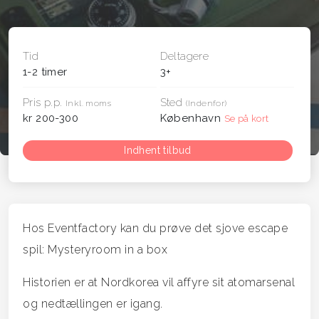
Tid
Deltagere
1-2 timer
3+
Pris p.p.
Sted
Inkl. moms
(Indenfor)
kr 200-300
København
Se på kort
Indhent tilbud
Hos Eventfactory kan du prøve det sjove escape
spil: Mysteryroom in a box
Historien er at Nordkorea vil affyre sit atomarsenal
og nedtællingen er igang.