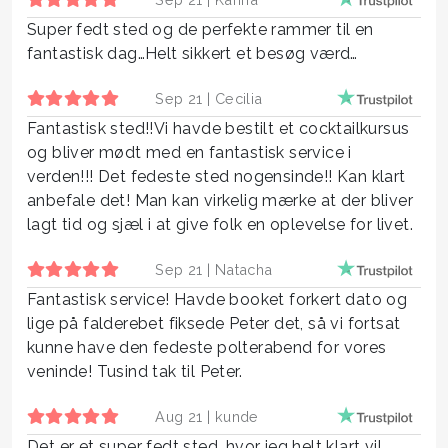
Super fedt sted og de perfekte rammer til en
fantastisk dag…Helt sikkert et besøg værd…
Sep 21 |
Cecilia
Fantastisk sted!!Vi havde bestilt et cocktailkursus
og bliver mødt med en fantastisk service i
verden!!! Det fedeste sted nogensinde!! Kan klart
anbefale det! Man kan virkelig mærke at der bliver
lagt tid og sjæl i at give folk en oplevelse for livet.
Sep 21 |
Natacha
Fantastisk service! Havde booket forkert dato og
lige på falderebet fiksede Peter det, så vi fortsat
kunne have den fedeste polterabend for vores
veninde! Tusind tak til Peter.
Aug 21 |
kunde
Det er et super fedt sted, hvor jeg helt klart vil