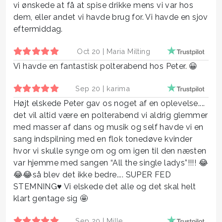
vi ønskede at få at spise drikke mens vi var hos
dem, eller andet vi havde brug for. Vi havde en sjov
eftermiddag.
Oct 20 |
Maria Milting
Vi havde en fantastisk polterabend hos Peter. 😀
Sep 20 |
karima
Højt elskede Peter gav os noget af en oplevelse....
det vil altid være en polterabend vi aldrig glemmer
med masser af dans og musik og self havde vi en
sang indspilning med en flok tonedøve kvinder
hvor vi skulle synge om og om igen til den næsten
var hjemme med sangen “All the single ladys”!!!! 😂
😂😂så blev det ikke bedre.... SUPER FED
STEMNING♥️ Vi elskede det alle og det skal helt
klart gentage sig 🤩
Sep 20 |
Mille