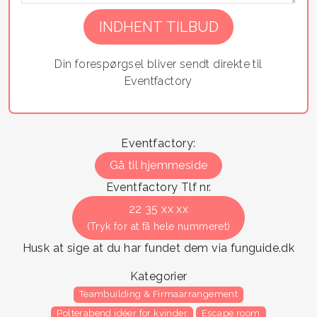
If you
are a
human,
ignore
Din forespørgsel bliver sendt direkte til
this
Eventfactory
field
Eventfactory:
Gå til hjemmeside
Eventfactory Tlf nr.
22 35 xx xx
(Tryk for at få hele nummeret)
Husk at sige at du har fundet dem via funguide.dk
Kategorier
Teambuilding & Firmaarrangement
Polterabend idéer for kvinder
Escape room