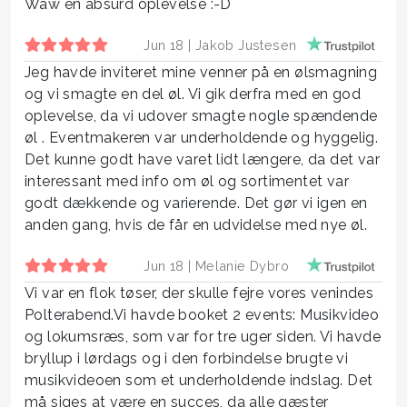
Waw en absurd oplevelse :-D
Jun 18 |
Jakob Justesen
Jeg havde inviteret mine venner på en ølsmagning
og vi smagte en del øl. Vi gik derfra med en god
oplevelse, da vi udover smagte nogle spændende
øl . Eventmakeren var underholdende og hyggelig.
Det kunne godt have varet lidt længere, da det var
interessant med info om øl og sortimentet var
godt dækkende og varierende. Det gør vi igen en
anden gang, hvis de får en udvidelse med nye øl.
Jun 18 |
Melanie Dybro
Vi var en flok tøser, der skulle fejre vores venindes
Polterabend.Vi havde booket 2 events: Musikvideo
og lokumsræs, som var for tre uger siden. Vi havde
bryllup i lørdags og i den forbindelse brugte vi
musikvideoen som et underholdende indslag. Det
må siges at være en succes, da alle gæster