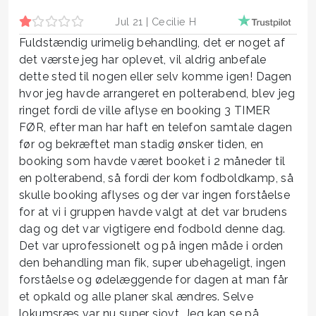
Jul 21 |
Cecilie H
Fuldstændig urimelig behandling, det er noget af
det værste jeg har oplevet, vil aldrig anbefale
dette sted til nogen eller selv komme igen! Dagen
hvor jeg havde arrangeret en polterabend, blev jeg
ringet fordi de ville aflyse en booking 3 TIMER
FØR, efter man har haft en telefon samtale dagen
før og bekræftet man stadig ønsker tiden, en
booking som havde været booket i 2 måneder til
en polterabend, så fordi der kom fodboldkamp, så
skulle booking aflyses og der var ingen forståelse
for at vi i gruppen havde valgt at det var brudens
dag og det var vigtigere end fodbold denne dag.
Det var uprofessionelt og på ingen måde i orden
den behandling man fik, super ubehageligt, ingen
forståelse og ødelæggende for dagen at man får
et opkald og alle planer skal ændres. Selve
lokumsræs var nu super sjovt. Jeg kan se på