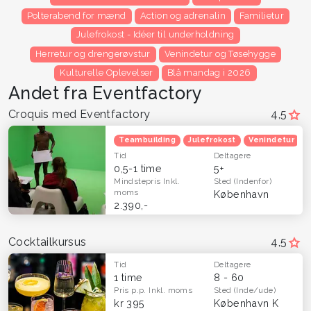
Polterabend for mænd
Action og adrenalin
Familietur
Julefrokost - Idéer til underholdning
Herretur og drengerøvstur
Venindetur og Tøsehygge
Kulturelle Oplevelser
Blå mandag i 2026
Andet fra Eventfactory
Croquis med Eventfactory
4,5
Teambuilding
Julefrokost
Venindetur
Tid
Deltagere
0,5-1 time
5+
Mindstepris
Inkl.
Sted
(Indenfor)
moms
København
2.390,-
Cocktailkursus
4,5
Tid
Deltagere
1 time
8 - 60
Pris p.p.
Inkl. moms
Sted
(Inde/ude)
kr 395
København K