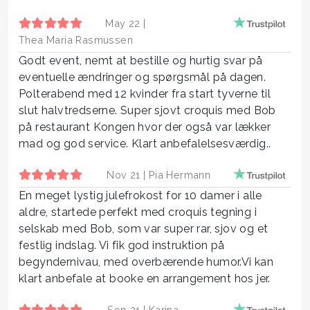
May 22 |
Thea Maria Rasmussen
Godt event, nemt at bestille og hurtig svar på
eventuelle ændringer og spørgsmål på dagen.
Polterabend med 12 kvinder fra start tyverne til
slut halvtredserne. Super sjovt croquis med Bob
på restaurant Kongen hvor der også var lækker
mad og god service. Klart anbefalelsesværdig..
Nov 21 |
Pia Hermann
En meget lystig julefrokost for 10 damer i alle
aldre, startede perfekt med croquis tegning i
selskab med Bob, som var super rar, sjov og et
festlig indslag. Vi fik god instruktion på
begyndernivau, med overbærende humor.Vi kan
klart anbefale at booke en arrangement hos jer.
Sep 21 |
Karina