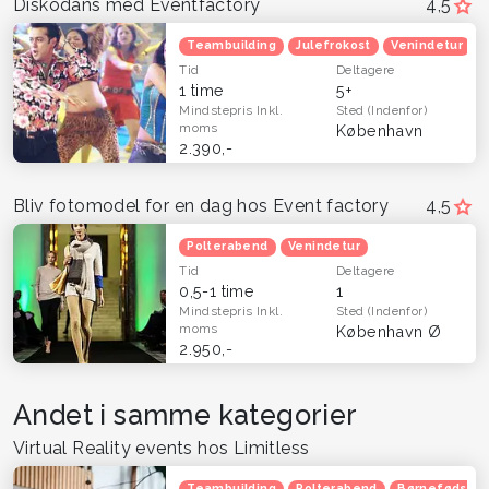
Diskodans med Eventfactory
4,5
Teambuilding
Julefrokost
Venindetur
Tid
Deltagere
1 time
5+
Mindstepris
Inkl.
Sted
(Indenfor)
moms
København
2.390,-
Bliv fotomodel for en dag hos Event factory
4,5
Polterabend
Venindetur
Tid
Deltagere
0,5-1 time
1
Mindstepris
Inkl.
Sted
(Indenfor)
moms
København Ø
2.950,-
Andet i samme kategorier
Virtual Reality events hos Limitless
Teambuilding
Polterabend
Børnefødsels