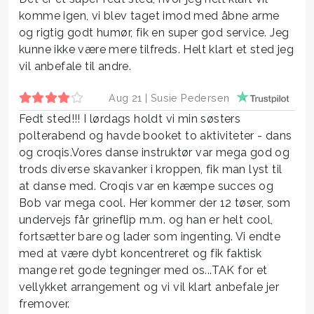
komme igen, vi blev taget imod med åbne arme
og rigtig godt humør, fik en super god service. Jeg
kunne ikke være mere tilfreds. Helt klart et sted jeg
vil anbefale til andre.
Aug 21 |
Susie Pedersen
Fedt sted!!! I lørdags holdt vi min søsters
polterabend og havde booket to aktiviteter - dans
og croqis.Vores danse instruktør var mega god og
trods diverse skavanker i kroppen, fik man lyst til
at danse med. Croqis var en kæmpe succes og
Bob var mega cool. Her kommer der 12 tøser, som
undervejs får grineflip m.m. og han er helt cool,
fortsætter bare og lader som ingenting. Vi endte
med at være dybt koncentreret og fik faktisk
mange ret gode tegninger med os...TAK for et
vellykket arrangement og vi vil klart anbefale jer
fremover.