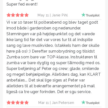
Super fed event!
May 11 |
Janie Pihl
Vi var 10 tøser til polterabend og blev taget godt
imod både i garderoben og nedenunder.
Stemningen var på højdepunktet og det varede
ikke lang tid før det var vores tur til at indspille
sang og lave musikvideo. (stakkels ham der skulle
høre på os) ;) Derefter sumobrydning og tilsidst
Zumba som bare var TOP-klasse. Instruktøren til
zumba var bare dygtig og super tålmodig med os.
Super betjening af Peter og crew; glade, smilende
og meget behjælpelige. Alletiders dag, kan KLART
anbefales... Det skal lige siges at Peter var
alletiders til at bekræfte arrangementet på mail
ligeså ca tre uger forinden. Det er sgu service.
Mar 11 |
Jan Petersen