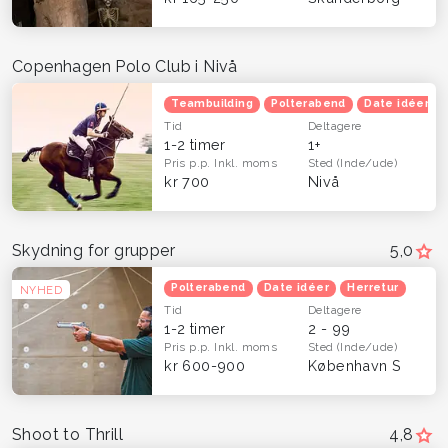
Copenhagen Polo Club i Nivå
Teambuilding
Polterabend
Date idéer
Tid
Deltagere
1-2 timer
1+
Pris p.p.
Inkl. moms
Sted
(Inde/ude)
kr 700
Nivå
Skydning for grupper
5,0
Polterabend
Date idéer
Herretur
NYHED
Tid
Deltagere
1-2 timer
2 - 99
Pris p.p.
Inkl. moms
Sted
(Inde/ude)
kr 600-900
København S
Shoot to Thrill
4,8