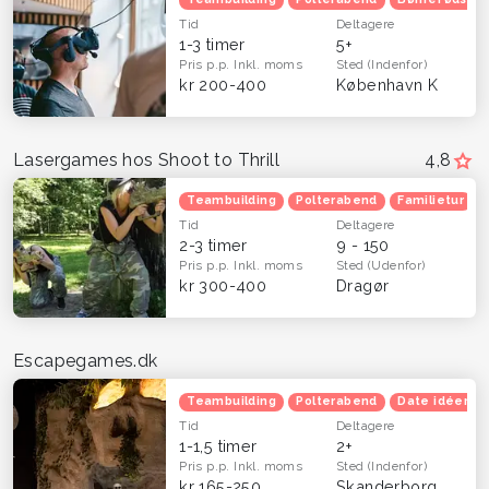
Tid
Deltagere
1-3 timer
5+
Pris p.p.
Inkl. moms
Sted
(Indenfor)
kr 200-400
København K
Lasergames hos Shoot to Thrill
4,8
Teambuilding
Polterabend
Familietur
Tid
Deltagere
2-3 timer
9 - 150
Pris p.p.
Inkl. moms
Sted
(Udenfor)
kr 300-400
Dragør
Escapegames.dk
Teambuilding
Polterabend
Date idéer
Tid
Deltagere
1-1,5 timer
2+
Pris p.p.
Inkl. moms
Sted
(Indenfor)
kr 165-250
Skanderborg