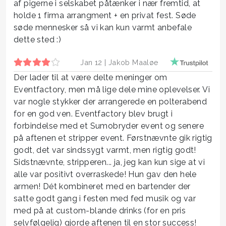
af pigerne i selskabet påtænker i nær fremtid, at
holde 1 firma arrangment + en privat fest. Søde
søde mennesker så vi kan kun varmt anbefale
dette sted :)
Jan 12 |
Jakob Maaløe
Der lader til at være delte meninger om
Eventfactory, men må lige dele mine oplevelser. Vi
var nogle stykker der arrangerede en polterabend
for en god ven. Eventfactory blev brugt i
forbindelse med et Sumobryder event og senere
på aftenen et stripper event. Førstnævnte gik rigtig
godt, det var sindssygt varmt, men rigtig godt!
Sidstnævnte, stripperen... ja, jeg kan kun sige at vi
alle var positivt overraskede! Hun gav den hele
armen! Dét kombineret med en bartender der
satte godt gang i festen med fed musik og var
med på at custom-blande drinks (for en pris
selvfølgelig) gjorde aftenen til en stor success!