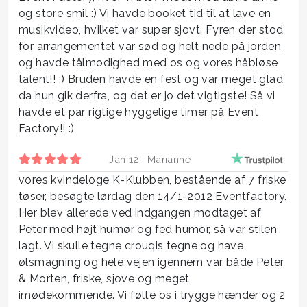
og store smil :) Vi havde booket tid til at lave en
musikvideo, hvilket var super sjovt. Fyren der stod
for arrangementet var sød og helt nede på jorden
og havde tålmodighed med os og vores håbløse
talent!! ;) Bruden havde en fest og var meget glad
da hun gik derfra, og det er jo det vigtigste! Så vi
havde et par rigtige hyggelige timer på Event
Factory!! :)
Jan 12 |
Marianne
vores kvindeloge K-Klubben, bestående af 7 friske
tøser, besøgte lørdag den 14/1-2012 Eventfactory.
Her blev allerede ved indgangen modtaget af
Peter med højt humør og fed humor, så var stilen
lagt. Vi skulle tegne crouqis tegne og have
ølsmagning og hele vejen igennem var både Peter
& Morten, friske, sjove og meget
imødekommende. Vi følte os i trygge hænder og 2