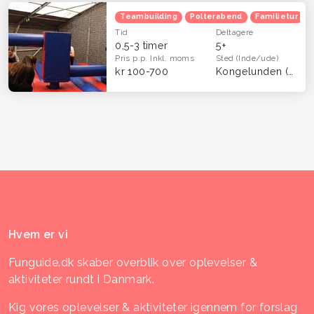
Teambuilding
Polterabend
Familietur
Tid
Deltagere
0,5-3 timer
5+
Pris p.p.
Inkl. moms
Sted
(Inde/ude)
kr 100-700
Kongelunden (Dragør)
Hvem er vi
Funguide.dk skaber overblik over oplevelser &
aktiviteter rundt i Danmark.
Kig vores oplevelser & aktiviteter igennem for forslag