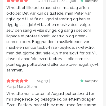
Oct 13 |
Carita Skaugen
Vi holdt et lille polterabend en mandag aften i
oktober. Det var kun os tilstede, men Peter var
rigtig god til at få os i god stemning og han er
dygtig til sit job! Vi lavet en musikvideo, valgte
selv den sang vi ville synge, og sang i det som
lignede et professionelt lydstudio og green-
screen-room. Baggrunden i musikvideoen var
måske en smule tacky-firser-psykidelisk-elektro,
men det gjorde det hele kun mere sjovt for os! Vil
absolut anbefale eventfactory til alle som skal
planlægge polterabend eller bare lave noget sjovt
sammen.
Aug 13 |
Manja Maria Storm
Vi holdte her i starten af August polterabend for
min svigerinde, og besøgte ud på eftermiddagen
Event Factory, hvor vi blev mødt med åbne arme