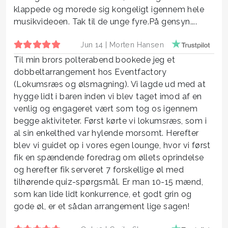
klappede og morede sig kongeligt igennem hele
musikvideoen. Tak til de unge fyre.På gensyn....
Jun 14 |
Morten Hansen
Til min brors polterabend bookede jeg et
dobbeltarrangement hos Eventfactory
(Lokumsræs og ølsmagning). Vi lagde ud med at
hygge lidt i baren inden vi blev taget imod af en
venlig og engageret vært som tog os igennem
begge aktiviteter. Først kørte vi lokumsræs, som i
al sin enkelthed var hylende morsomt. Herefter
blev vi guidet op i vores egen lounge, hvor vi først
fik en spændende foredrag om øllets oprindelse
og herefter fik serveret 7 forskellige øl med
tilhørende quiz-spørgsmål. Er man 10-15 mænd,
som kan lide lidt konkurrence, et godt grin og
gode øl, er et sådan arrangement lige sagen!