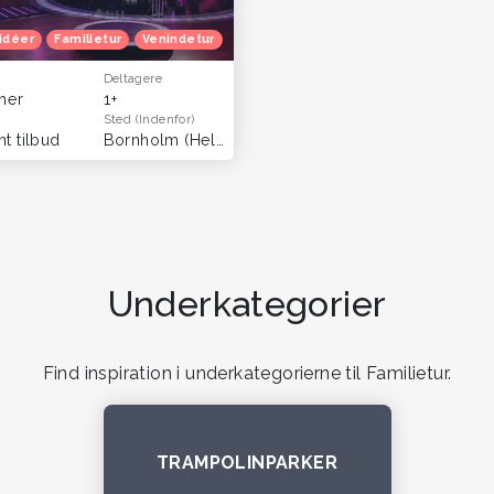
idéer
Familietur
Venindetur
Gratis oplevelser
Deltagere
imer
1+
Sted
(Indenfor)
t tilbud
Bornholm
(Hele landet)
Underkategorier
Find inspiration i underkategorierne til Familietur.
TRAMPOLINPARKER