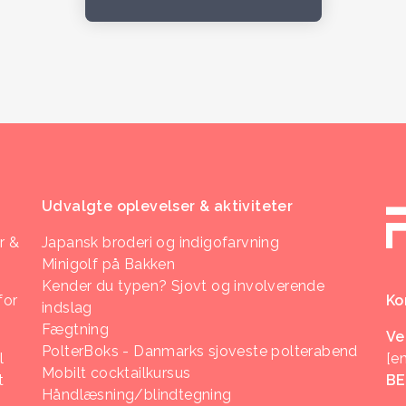
Udvalgte oplevelser & aktiviteter
r &
Japansk broderi og indigofarvning
Minigolf på Bakken
Kender du typen? Sjovt og involverende
for
Ko
indslag
Fægtning
Ve
PolterBoks - Danmarks sjoveste polterabend
l
[e
Mobilt cocktailkursus
t
B
Håndlæsning/blindtegning