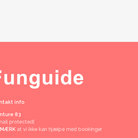
ntakt info
nture 83
mail protected]
EMÆRK
at vi ikke kan hjælpe med bookinger