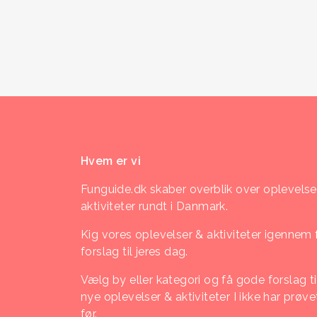
Hvem er vi
Funguide.dk skaber overblik over oplevelse
aktiviteter rundt i Danmark.
Kig vores oplevelser & aktiviteter igennem 
forslag til jeres dag.
Vælg by eller kategori og få gode forslag ti
nye oplevelser & aktiviteter I ikke har prøve
før.