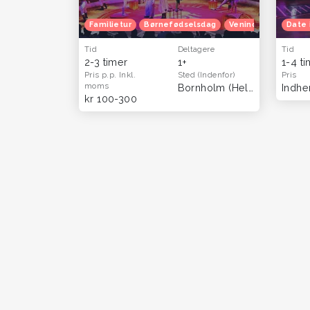
Familietur
Børnefødselsdag
Venindetur
Date 
Tid
Deltagere
Tid
2-3 timer
1+
1-4 t
Pris p.p.
Inkl.
Sted
(Indenfor)
Pris
moms
Bornholm
(Hele landet)
Indhen
kr 100-300