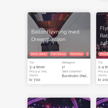
Fly
Ballonflyvning med
Ra
Dreamballoon
24
Date idéer
Familietur
Herretur
Venindetur
Famil
Tid
Deltagere
Tid
3-4 timer
1+
2-4 t
Pris p.p.
Inkl.
Sted
(Udenfor)
Pris p.
moms
moms
Bornholm
(Hele landet)
kr 700
kr 20