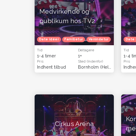
Medvirkende og
publikum hos TV2
Date idéer
Familietur
Venindetur
Gratis ople
Date 
Tid
Deltagere
Tid
1-4 timer
1+
1-4 t
Pris
Sted
(Indenfor)
Pris
Indhent tilbud
Bornholm
(Hele landet)
Indhen
Kom
Cirkus Arena
me