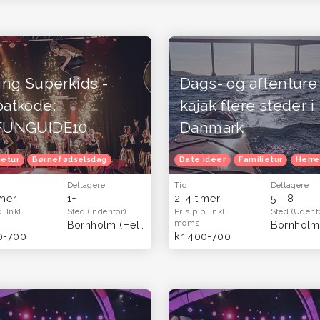
ing Superkids -
Dags- og aftenture 
batkode:
kajak flere steder i
FUNGUIDE10
Danmark
ietur
Oplevelsesgavekort
Børnefødselsdag
Date idéer
Familietur
Herre
Deltagere
Tid
Deltagere
imer
1+
2-4 timer
5 - 8
p.
Inkl.
Sted
(Indenfor)
Pris p.p.
Inkl.
Sted
(Udenf
moms
Bornholm
(Hele landet)
Bornhol
0-700
kr 400-700