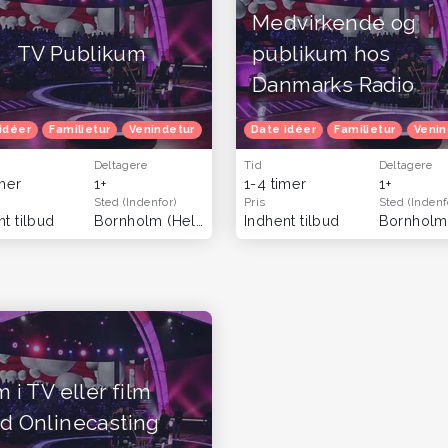
Medvirkende og
TV Publikum
publikum hos
Danmarks Radio
velser
idéer
Familietur
Venindetur
Gratis oplevelser
Date idéer
Familietur
Venin
Deltagere
Tid
Deltagere
imer
1+
1-4 timer
1+
Sted
(Indenfor)
Pris
Sted
(Indenf
t tilbud
Bornholm
(Hele landet)
Indhent tilbud
Bornhol
 i TV eller film
d Onlinecasting