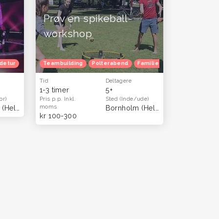
Prøv en spikeball-
workshop
detur
Gratis oplevelser
Teambuilding
Polterabend
Familietur
Børnefødsels
Tid
Deltagere
1-3 timer
5+
or)
Pris p.p.
Inkl.
Sted
(Inde/ude)
moms
m
(Hele landet)
Bornholm
(Hele landet)
kr 100-300