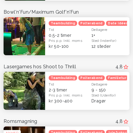
Bowl'n'Fun/Maximum Golf'n'Fun
Teambuilding
Polterabend
Date idéer
Tid
Deltagere
0,5-2 timer
1+
Pris p.p.
Inkl. moms
Sted
(Indenfor)
kr 50-100
12 steder
Lasergames hos Shoot to Thrill
4,8
Teambuilding
Polterabend
Familietur
Tid
Deltagere
2-3 timer
9 - 150
Pris p.p.
Inkl. moms
Sted
(Udenfor)
kr 300-400
Dragør
Romsmagning
4,8
Teambuilding
Polterabend
Julefrokost
NYHED