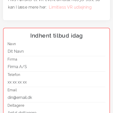
kan I læse mere her:
Limitless VR udlejning
Indhent tilbud idag
Navn
Firma
Telefon
Email
Deltagere