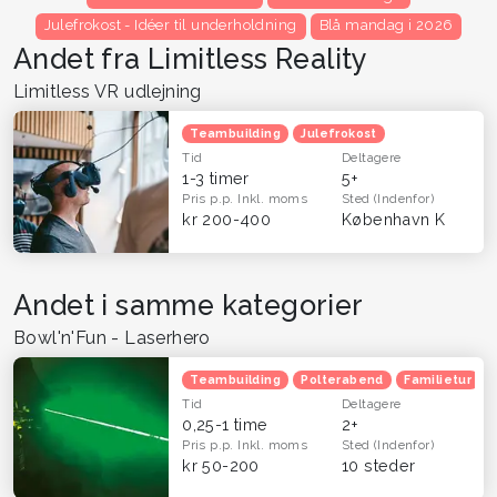
Julefrokost - Idéer til underholdning
Blå mandag i 2026
Andet fra Limitless Reality
Limitless VR udlejning
Teambuilding
Julefrokost
Tid
Deltagere
1-3 timer
5+
Pris p.p.
Inkl. moms
Sted
(Indenfor)
kr 200-400
København K
Andet i samme kategorier
Bowl'n'Fun - Laserhero
Teambuilding
Polterabend
Familietur
Tid
Deltagere
0,25-1 time
2+
Pris p.p.
Inkl. moms
Sted
(Indenfor)
kr 50-200
10 steder