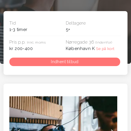
Tid
Deltagere
1-3 timer
5+
Pris p.p.
Nørregade 36
Inkl. moms
(Indenfor)
kr 200-400
København K
Se på kort
Indhent tilbud