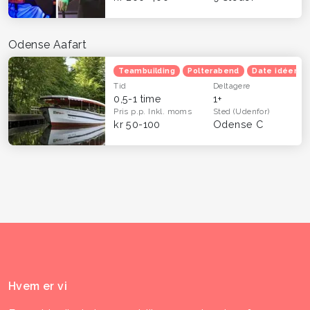
Odense Aafart
Teambuilding
Polterabend
Date idéer
Tid
Deltagere
0,5-1 time
1+
Pris p.p.
Inkl. moms
Sted
(Udenfor)
kr 50-100
Odense C
Hvem er vi