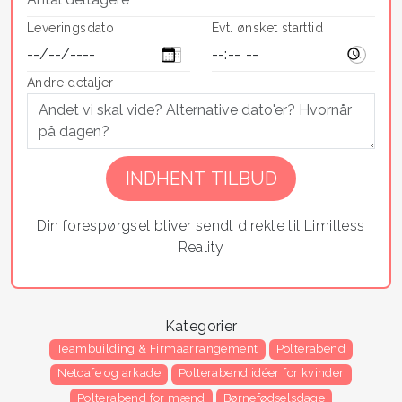
Leveringsdato
Evt. ønsket starttid
Andre detaljer
Din forespørgsel bliver sendt direkte til Limitless
Reality
Kategorier
Teambuilding & Firmaarrangement
Polterabend
Netcafe og arkade
Polterabend idéer for kvinder
Polterabend for mænd
Børnefødselsdage