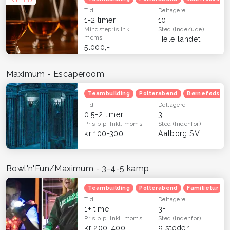
Tid
Deltagere
1-2 timer
10+
Mindstepris
Inkl.
Sted
(Inde/ude)
moms
Hele landet
5.000,-
Maximum - Escaperoom
Teambuilding
Polterabend
Børnefødsels
Tid
Deltagere
0,5-2 timer
3+
Pris p.p.
Inkl. moms
Sted
(Indenfor)
kr 100-300
Aalborg SV
Bowl'n'Fun/Maximum - 3-4-5 kamp
Teambuilding
Polterabend
Familietur
Tid
Deltagere
1+ time
3+
Pris p.p.
Inkl. moms
Sted
(Indenfor)
kr 200-400
9 steder