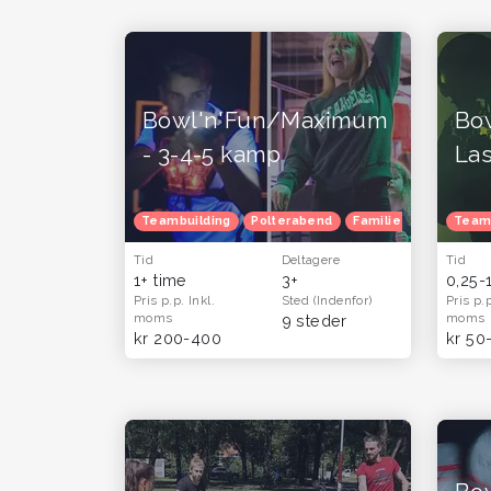
Bowl'n'Fun/Maximum
Bow
- 3-4-5 kamp
La
Teambuilding
Polterabend
Familietur
Børnef
Team
Tid
Deltagere
Tid
1+ time
3+
0,25-
Pris p.p.
Inkl.
Sted
(Indenfor)
Pris p.
moms
moms
9 steder
kr 200-400
kr 50