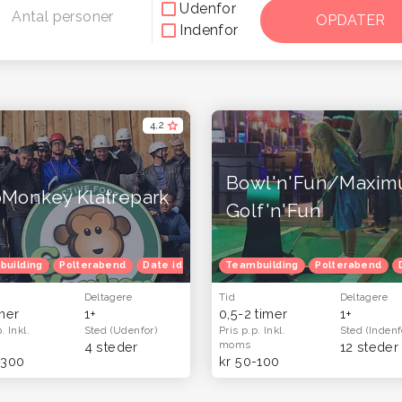
Udenfor
Antal personer
Indenfor
4,2
Bowl'n'Fun/Maxi
Monkey Klatrepark
Golf'n'Fun
building
Julefrokost
Polterabend
Herretur
Venindetur
Date idéer
Blå mandag
Familietur
Teambuilding
Børnefødselsdag
Polterabend
Deltagere
Tid
Deltagere
imer
1+
0,5-2 timer
1+
p.
Inkl.
Sted
(Udenfor)
Pris p.p.
Inkl.
Sted
(Indenf
moms
det)
4 steder
12 steder
-300
kr 50-100