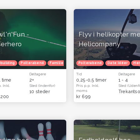
l'n'Fun -
Flyv i helikopter m
serhero
Helicompany
ødselsdag
building
Polterabend
Julefrokost
Familietur
Herretur
Venindetur
Børnefødselsdag
Polterabend
Blå mandag
Date idéer
Julefrokost
Efterå
Her
Deltagere
Tid
Deltagere
1 time
2+
0,25-0,5 timer
1 - 4
p.
Inkl.
Sted
(Indenfor)
Pris p.p.
Inkl.
Sted
(Udenf
moms
10 steder
-200
kr 699