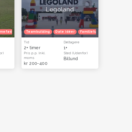
Legoland
indetur
rnefødselsdag
Blå mandag
Teambuilding
Herretur
Blå mandag
Date idéer
Familietur
Børnefødselsd
Tid
Deltagere
2+ timer
1+
or)
Pris p.p.
Inkl.
Sted
(Udenfor)
moms
Billund
kr 200-400