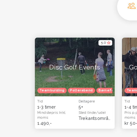
5,0
Disc Golf Events
Go
Teambuilding
Polterabend
Børnefødselsdag
Team
Tid
Deltagere
Tid
1-3 timer
5+
1-4 t
Mindstepris
Inkl.
Sted
(Inde/ude)
Pris p.
moms
moms
Trekantsområdet
(Hele lan
1.490,-
kr 50