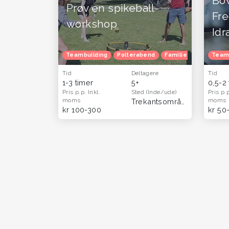
Bo
Prøv en spikeball-
Fre
workshop
Idr
Teambuilding
Polterabend
Familietur
Børnef
Team
Tid
Deltagere
Tid
1-3 timer
5+
0,5-2
Pris p.p.
Inkl.
Sted
(Inde/ude)
Pris p.
moms
moms
Trekantsområdet
(Hele lan
kr 100-300
kr 50