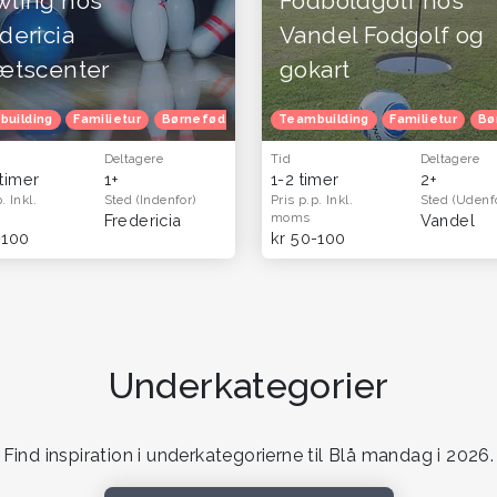
wling hos
Fodboldgolf hos
dericia
Vandel Fodgolf og
ætscenter
gokart
ødselsdag
building
Familietur
Julefrokost
Børnefødselsdag
Herretur
Venindetur
Teambuilding
Julefrokost
Blå mandag
Familietur
Herretur
Ven
Bø
Deltagere
Tid
Deltagere
 timer
1+
1-2 timer
2+
p.
Inkl.
Sted
(Indenfor)
Pris p.p.
Inkl.
Sted
(Udenf
moms
det)
Fredericia
Vandel
-100
kr 50-100
Underkategorier
Find inspiration i underkategorierne til Blå mandag i 2026.