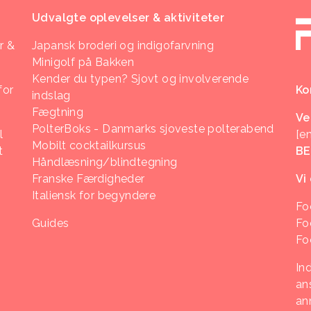
Udvalgte oplevelser & aktiviteter
r &
Japansk broderi og indigofarvning
Minigolf på Bakken
Kender du typen? Sjovt og involverende
for
Ko
indslag
Fægtning
Ve
PolterBoks - Danmarks sjoveste polterabend
l
[e
Mobilt cocktailkursus
t
B
Håndlæsning/blindtegning
Franske Færdigheder
Vi
Italiensk for begyndere
Fo
Guides
Fo
Fo
In
ans
an