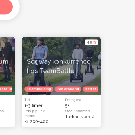
4,9
mum
Segway konkurrence
hos TeamBattle
Date idéer
Herretur
Venindetur
Familietur
Teambuilding
Blå mandag
Børnefødselsdag
Polterabend
Herretur
Julefrokost
Venindetur
Herretur
B
V
Tid
Deltagere
1-3 timer
5+
or)
Pris p.p.
Inkl.
Sted
(Indenfor)
moms
Trekantsområdet
(Hele landet)
kr 200-400