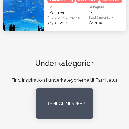
Teambuilding
Date idéer
Familietur
B
Tid
Deltagere
1-3 timer
1+
Pris p.p.
Inkl. moms
Sted
(Indenfor)
kr 50-200
Grenaa
Underkategorier
Find inspiration i underkategorierne til Familietur.
TRAMPOLINPARKER