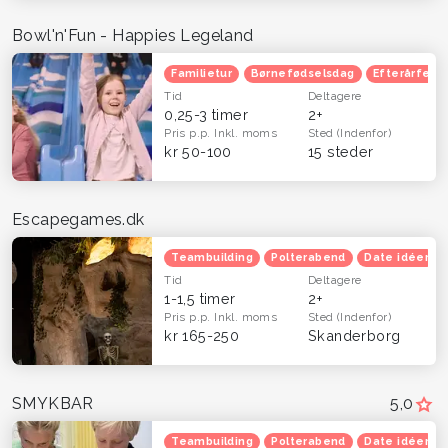
Bowl'n'Fun - Happies Legeland
Familietur
Børnefødselsdag
Efterårferie
Tid
Deltagere
0,25-3 timer
2+
Pris p.p.
Inkl. moms
Sted
(Indenfor)
kr 50-100
15 steder
Escapegames.dk
Teambuilding
Polterabend
Date idéer
Tid
Deltagere
1-1,5 timer
2+
Pris p.p.
Inkl. moms
Sted
(Indenfor)
kr 165-250
Skanderborg
SMYKBAR
5,0
Teambuilding
Polterabend
Date idéer