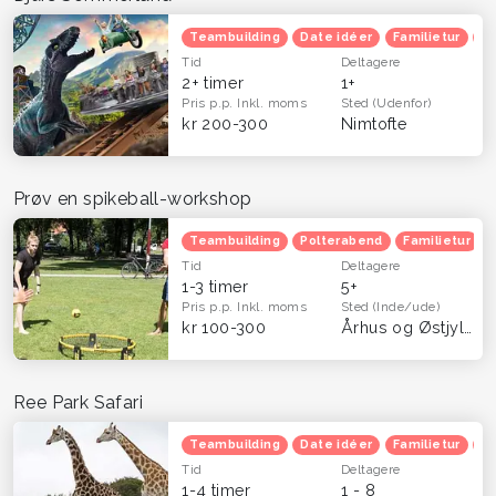
Teambuilding
Date idéer
Familietur
B
Tid
Deltagere
2+ timer
1+
Pris p.p.
Inkl. moms
Sted
(Udenfor)
kr 200-300
Nimtofte
Prøv en spikeball-workshop
Teambuilding
Polterabend
Familietur
Tid
Deltagere
1-3 timer
5+
Pris p.p.
Inkl. moms
Sted
(Inde/ude)
kr 100-300
Århus og Østjylland
Ree Park Safari
Teambuilding
Date idéer
Familietur
B
Tid
Deltagere
1-4 timer
1 - 8