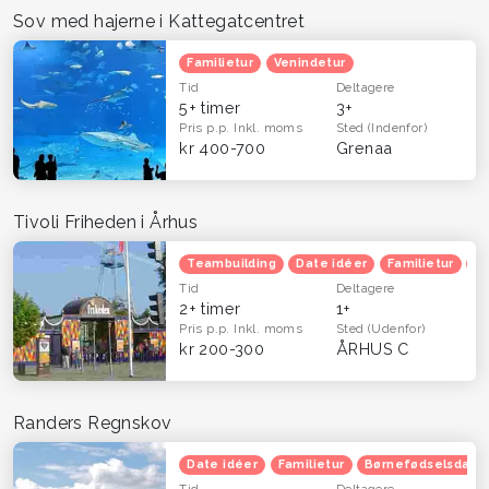
Sov med hajerne i Kattegatcentret
Familietur
Venindetur
Tid
Deltagere
5+ timer
3+
Pris p.p.
Inkl. moms
Sted
(Indenfor)
kr 400-700
Grenaa
Tivoli Friheden i Århus
Teambuilding
Date idéer
Familietur
B
Tid
Deltagere
2+ timer
1+
Pris p.p.
Inkl. moms
Sted
(Udenfor)
kr 200-300
ÅRHUS C
Randers Regnskov
Date idéer
Familietur
Børnefødselsdag
Tid
Deltagere