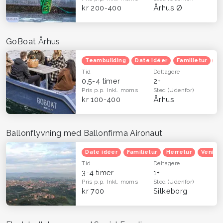
kr 200-400
Århus Ø
GoBoat Århus
Teambuilding
Date idéer
Familietur
He
Tid
Deltagere
0,5-4 timer
2+
Pris p.p.
Inkl. moms
Sted
(Udenfor)
kr 100-400
Århus
Ballonflyvning med Ballonfirma Aironaut
Date idéer
Familietur
Herretur
Venind
Tid
Deltagere
3-4 timer
1+
Pris p.p.
Inkl. moms
Sted
(Udenfor)
kr 700
Silkeborg