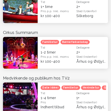
Tid
Deltagere
1+ time
2+
Pris p.p.
Inkl. moms
Sted
(Udenfor)
kr 100-400
Silkeborg
Cirkus Summarum
Familietur
Børnefødselsdag
Tid
Deltagere
1-2 timer
2+
Pris p.p.
Inkl. moms
Sted
(Indenfor)
kr 100-400
Århus og Østjylland
Medvirkende og publikum hos TV2
Date idéer
Familietur
Venindetur
Grat
Tid
Deltagere
1-4 timer
1+
Pris
Sted
(Indenfor)
Indhent tilbud
Århus og Østjylland