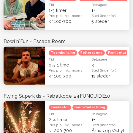
Tid
Deltagere
1-3 timer
1+
Pris p.p.
Inkl. moms
Sted
(Indenfor)
kr 100-700
5 steder
Bowl'n'Fun - Escape Room
Teambuilding
Polterabend
Familietur
Tid
Deltagere
0,5-1 time
3+
Pris p.p.
Inkl. moms
Sted
(Indenfor)
kr 100-300
11 steder
Flying Superkids - Rabatkode: 24FUNGUIDE10
Familietur
Børnefødselsdag
Tid
Deltagere
2-4 timer
1+
Pris p.p.
Inkl. moms
Sted
(Indenfor)
kr 200-700
Århus og Østjylland