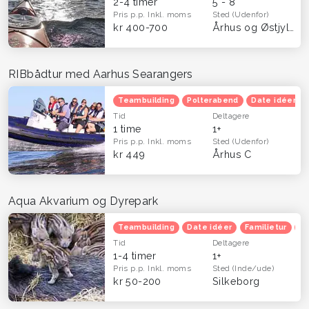
2-4 timer
5 - 8
Pris p.p.
Inkl. moms
Sted
(Udenfor)
kr 400-700
Århus og Østjylland
RIBbådtur med Aarhus Searangers
Teambuilding
Polterabend
Date idéer
Tid
Deltagere
1 time
1+
Pris p.p.
Inkl. moms
Sted
(Udenfor)
kr 449
Århus C
Aqua Akvarium og Dyrepark
Teambuilding
Date idéer
Familietur
B
Tid
Deltagere
1-4 timer
1+
Pris p.p.
Inkl. moms
Sted
(Inde/ude)
kr 50-200
Silkeborg