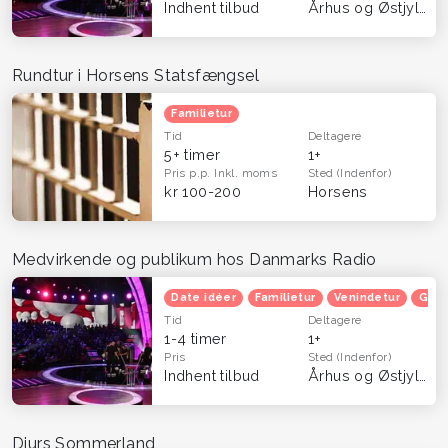
Indhent tilbud
Århus og Østjylland
Rundtur i Horsens Statsfængsel
Familietur
Tid
Deltagere
5+ timer
1+
Pris p.p.
Inkl. moms
Sted
(Indenfor)
kr 100-200
Horsens
Medvirkende og publikum hos Danmarks Radio
Date idéer
Familietur
Venindetur
Grat
Tid
Deltagere
1-4 timer
1+
Pris
Sted
(Indenfor)
Indhent tilbud
Århus og Østjylland
Djurs Sommerland