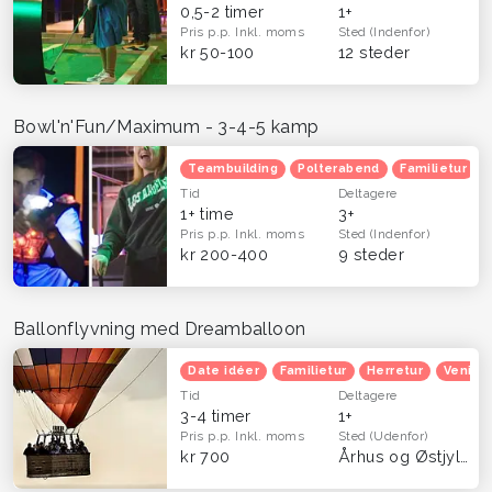
0,5-2 timer
1+
Pris p.p.
Inkl. moms
Sted
(Indenfor)
kr 50-100
12 steder
Bowl'n'Fun/Maximum - 3-4-5 kamp
Teambuilding
Polterabend
Familietur
Tid
Deltagere
1+ time
3+
Pris p.p.
Inkl. moms
Sted
(Indenfor)
kr 200-400
9 steder
Ballonflyvning med Dreamballoon
Date idéer
Familietur
Herretur
Venind
Tid
Deltagere
3-4 timer
1+
Pris p.p.
Inkl. moms
Sted
(Udenfor)
kr 700
Århus og Østjylland