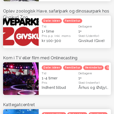
Oplev zoologisk Have, safaripark og dinosaurpark hos
Givskud Zoo
Date idéer
Familietur
Tid
Deltagere
1+ time
1+
Pris p.p.
Inkl. moms
Sted
(Udenfor)
kr 100-300
Givskud (Give)
Kom i TV eller film med Onlinecasting
Date idéer
Familietur
Venindetur
Grat
Tid
Deltagere
1-4 timer
1+
Pris
Sted
(Indenfor)
Indhent tilbud
Århus og Østjylland
Kattegatcentret