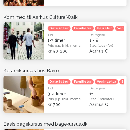
Kom med til Aarhus Culture Walk
Date idéer
Familietur
Herretur
Venind
Tid
Deltagere
1-3 timer
1 - 8
Pris p.p.
Inkl. moms
Sted
(Udenfor)
kr 50-200
Aarhus C
Keramikkursus hos Barro
Date idéer
Familietur
Venindetur
Efte
Tid
Deltagere
3-4 timer
1+
Pris p.p.
Inkl. moms
Sted
(Indenfor)
kr 700
Aarhus C
Basis bagekursus med bagekursus.dk