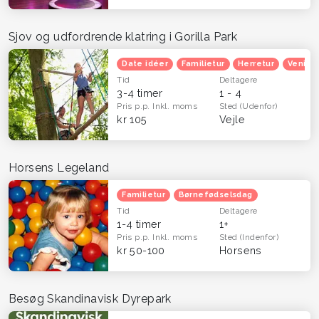
Sjov og udfordrende klatring i Gorilla Park
Date idéer
Familietur
Herretur
Venind
Tid
Deltagere
3-4 timer
1 - 4
Pris p.p.
Inkl. moms
Sted
(Udenfor)
kr 105
Vejle
Horsens Legeland
Familietur
Børnefødselsdag
Tid
Deltagere
1-4 timer
1+
Pris p.p.
Inkl. moms
Sted
(Indenfor)
kr 50-100
Horsens
Besøg Skandinavisk Dyrepark