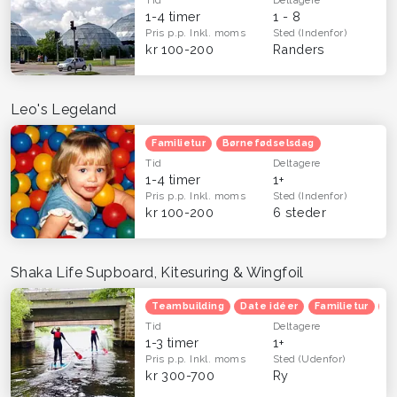
1-4 timer
1 - 8
Pris p.p.
Inkl. moms
Sted
(Indenfor)
kr 100-200
Randers
Leo's Legeland
Familietur
Børnefødselsdag
Tid
Deltagere
1-4 timer
1+
Pris p.p.
Inkl. moms
Sted
(Indenfor)
kr 100-200
6 steder
Shaka Life Supboard, Kitesuring & Wingfoil
Teambuilding
Date idéer
Familietur
He
Tid
Deltagere
1-3 timer
1+
Pris p.p.
Inkl. moms
Sted
(Udenfor)
kr 300-700
Ry