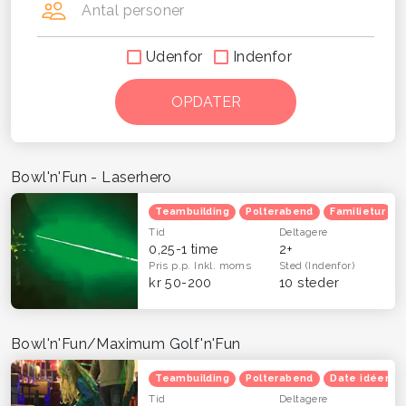
Antal personer
Udenfor
Indenfor
Bowl'n'Fun - Laserhero
Teambuilding
Polterabend
Familietur
Tid
Deltagere
0,25-1 time
2+
Pris p.p.
Inkl. moms
Sted
(Indenfor)
kr 50-200
10 steder
Bowl'n'Fun/Maximum Golf'n'Fun
Teambuilding
Polterabend
Date idéer
Tid
Deltagere