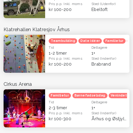
Pris p.p.
Inkl. moms
Sted
(Udenfor)
kr 100-200
Ebeltoft
Klatrehallen Klatresjov Århus
Teambuilding
Date idéer
Familietur
Ju
Tid
Deltagere
1-2 timer
1+
Pris p.p.
Inkl. moms
Sted
(Indenfor)
kr 100-200
Brabrand
Cirkus Arena
Familietur
Børnefødselsdag
Venindetur
Tid
Deltagere
2-3 timer
1+
Pris p.p.
Inkl. moms
Sted
(Indenfor)
kr 100-300
Århus og Østjylland