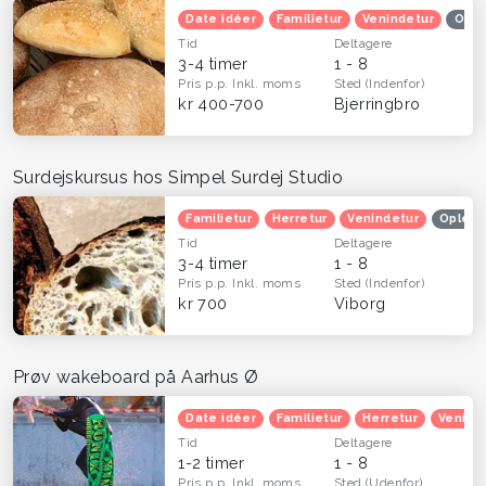
Date idéer
Familietur
Venindetur
Ople
Tid
Deltagere
3-4 timer
1 - 8
Pris p.p.
Inkl. moms
Sted
(Indenfor)
kr 400-700
Bjerringbro
Surdejskursus hos Simpel Surdej Studio
Familietur
Herretur
Venindetur
Opleve
Tid
Deltagere
3-4 timer
1 - 8
Pris p.p.
Inkl. moms
Sted
(Indenfor)
kr 700
Viborg
Prøv wakeboard på Aarhus Ø
Date idéer
Familietur
Herretur
Venind
Tid
Deltagere
1-2 timer
1 - 8
Pris p.p.
Inkl. moms
Sted
(Udenfor)