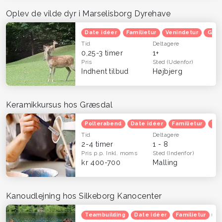
Oplev de vilde dyr i Marselisborg Dyrehave
Date idéer
Familietur
Venindetur
Grat
Tid
Deltagere
0,25-3 timer
1+
Pris
Sted
(Udenfor)
Indhent tilbud
Højbjerg
Keramikkursus hos Græsdal
Polterabend
Date idéer
Familietur
Ven
Tid
Deltagere
2-4 timer
1 - 8
Pris p.p.
Inkl. moms
Sted
(Indenfor)
kr 400-700
Malling
Kanoudlejning hos Silkeborg Kanocenter
Teambuilding
Date idéer
Familietur
He