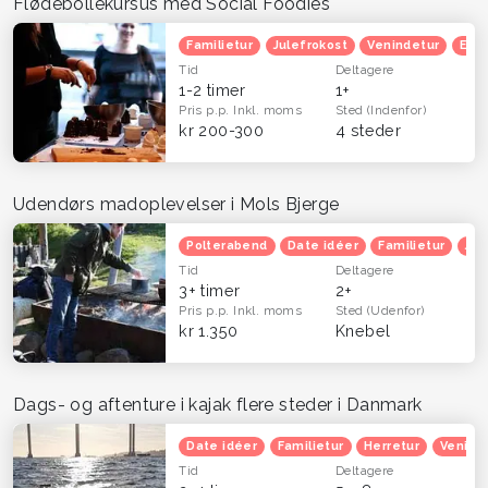
Flødebollekursus med Social Foodies
Familietur
Julefrokost
Venindetur
Efte
Tid
Deltagere
1-2 timer
1+
Pris p.p.
Inkl. moms
Sted
(Indenfor)
kr 200-300
4 steder
Udendørs madoplevelser i Mols Bjerge
Polterabend
Date idéer
Familietur
Jul
Tid
Deltagere
3+ timer
2+
Pris p.p.
Inkl. moms
Sted
(Udenfor)
kr 1.350
Knebel
Dags- og aftenture i kajak flere steder i Danmark
Date idéer
Familietur
Herretur
Venind
Tid
Deltagere