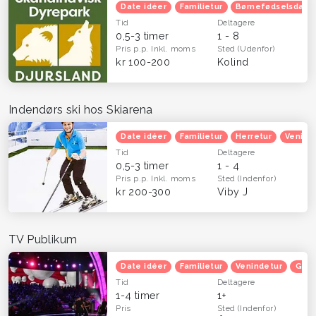
Date idéer
Familietur
Børnefødselsdag
Tid
Deltagere
0,5-3 timer
1 - 8
Pris p.p.
Inkl. moms
Sted
(Udenfor)
kr 100-200
Kolind
Indendørs ski hos Skiarena
Date idéer
Familietur
Herretur
Venind
Tid
Deltagere
0,5-3 timer
1 - 4
Pris p.p.
Inkl. moms
Sted
(Indenfor)
kr 200-300
Viby J
TV Publikum
Date idéer
Familietur
Venindetur
Grat
Tid
Deltagere
1-4 timer
1+
Pris
Sted
(Indenfor)