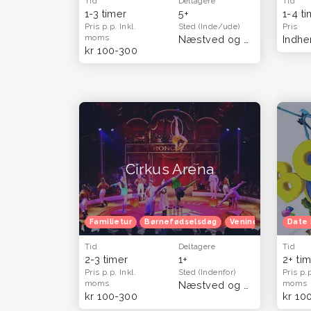
Tid
Deltagere
Tid
1-3 timer
5+
1-4 t
Pris p.p.
Inkl.
Sted
(Inde/ude)
Pris
moms
Næstved og Sydsjælland
Indhen
kr 100-300
Cirkus Arena
Familietur
Børnefødselsdag
Venindetur
Date 
Tid
Deltagere
Tid
2-3 timer
1+
2+ ti
Pris p.p.
Inkl.
Sted
(Indenfor)
Pris p.
moms
moms
Næstved og Sydsjælland
kr 100-300
kr 10