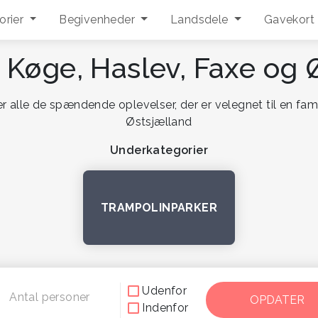
orier
Begivenheder
Landsdele
Gavekort
i Køge, Haslev, Faxe og
r alle de spændende oplevelser, der er velegnet til en fami
Østsjælland
Underkategorier
TRAMPOLINPARKER
Udenfor
Antal personer
Indenfor