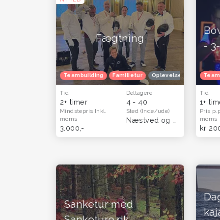
Bo
Fægtning
- 3
Teambuilding
Familietur
Oplevelsesgavekort
Team
Tid
Deltagere
Tid
2+ timer
4 - 40
1+ ti
Mindstepris
Inkl.
Sted
(Inde/ude)
Pris p.
moms
moms
Næstved og Sydsjælland
3.000,-
kr 20
Dag
Sanketur med
kaj
Sanketure.dk