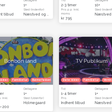
Deltagere
Tid
Deltagere
imer
1+
2-3 timer
10+
Sted
(Indenfor)
Pris p.p.
Inkl.
Sted
(Indenf
moms
t tilbud
(Hele landet)
Næstved og Sydsjælland
(Hele landet)
kr 795
Bonbon land
TV Publikum
idéer
Familietur
Børnefødselsdag
Date idéer
Herretur
Venindetur
Familietur
Blå m
Venin
Deltagere
Tid
Deltagere
mer
1+
1-4 timer
1+
p.
Inkl.
Sted
(Udenfor)
Pris
Sted
(Indenf
(Hele landet)
Holmegaard
Indhent tilbud
0-200