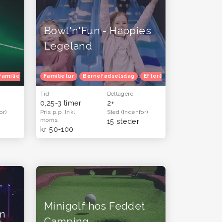
Bowl'n'Fun - Happies
Legeland
Familietur
Herretur
Venindetur
Børnefødselsdag
Familietur
Blå mandag
Børnefødselsdag
Julefrokost
Efterårferie
Herretur
Efterårferie
Venindetur
B
Tid
Deltagere
0,25-3 timer
2+
or)
Pris p.p.
Inkl.
Sted
(Indenfor)
moms
15 steder
kr 50-100
Minigolf hos Feddet
m
Camping