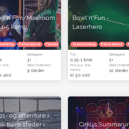
wl'n'Fun/Maximum
Bowl'n'Fun -
-4-5 kamp
Laserhero
building
Polterabend
Familietur
Børnefødselsdag
Teambuilding
Polterabend
Julefrokost
Deltagere
Tid
Deltagere
me
3+
0,25-1 time
2+
p.
Inkl.
Sted
(Indenfor)
Pris p.p.
Inkl.
Sted
(Indenf
moms
(København & Sjælland)
9 steder
10 steder
0-400
kr 50-200
s- og aftenture i
ak flere steder i
Cirkus Summaru