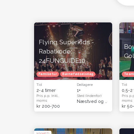
Flying Superkids -
Bo
Rabatkode:
Gol
24FUNGUIDE10
Familietur
Børnefødselsdag
Team
Tid
Deltagere
Tid
2-4 timer
1+
0,5-2
Pris p.p.
Inkl.
Sted
(Indenfor)
Pris p.
moms
moms
Næstved og Sydsjælland
kr 200-700
kr 50
NYHED