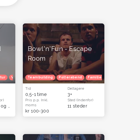
d
Bowl'n'Fun - Escape
Room
tur
Julefrokost
Venindetur
Herretur
Teambuilding
Oplevelsesgavekort
Venindetur
Polterabend
Blå mandag
Familietur
Efterårferie
Julefrokost
Tid
Deltagere
0,5-1 time
3+
or)
Pris p.p.
Inkl.
Sted
(Indenfor)
moms
Næstved og Sydsjælland
(Hele landet)
11 steder
kr 100-300