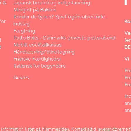
r &
Japansk broderi og indigofarvning
Minigolf på Bakken
Kender du typen? Sjovt og involverende
for
Ko
indslag
Fægtning
Ve
PolterBoks - Danmarks sjoveste polterabend
l
[e
Mobilt cocktailkursus
t
B
Håndlæsning/blindtegning
Franske Færdigheder
Vi
Italiensk for begyndere
Fo
Guides
Fo
Fo
In
ans
an
i information listet på hjemmesiden. Kontakt altid leverandørerne f