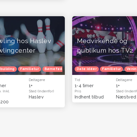
wling hos Haslev
Medvirkende og
wlingcenter
publikum hos TV2
selsdag
building
Familietur
Herretur
Venindetur
Børnefødselsdag
Blå mandag
Date idéer
Julefrokost
Familietur
Herretur
Venin
Ven
Deltagere
Tid
Deltagere
imer
1+
1-4 timer
1+
p.
Inkl.
Sted
(Indenfor)
Pris
Sted
(Indenf
Haslev
Indhent tilbud
-200