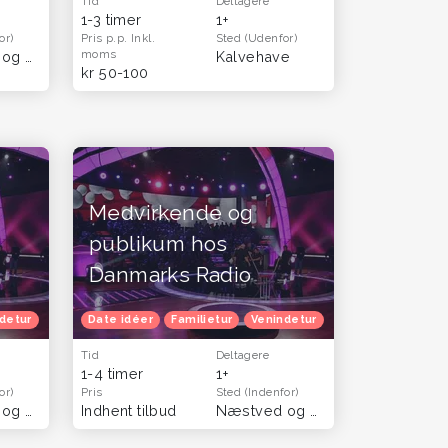
Tid
Deltagere
1-3 timer
1+
or)
Pris p.p.
Inkl.
Sted
(Udenfor)
moms
Næstved og Sydsjælland
(København & Sjælland)
Kalvehave
kr 50-100
Medvirkende og
publikum hos
Danmarks Radio
andag
detur
Gratis oplevelser
Date idéer
Familietur
Venindetur
Gratis oplevelser
Tid
Deltagere
1-4 timer
1+
or)
Pris
Sted
(Indenfor)
Næstved og Sydsjælland
Indhent tilbud
(Hele landet)
Næstved og Sydsjælland
(Hele 