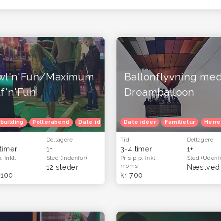
wl'n'Fun/Maximum
Ballonflyvning me
f'n'Fun
Dreamballoon
building
Polterabend
Date idéer
Familietur
Date idéer
Børnefødselsdag
Familietur
Herre
Deltagere
Tid
Deltagere
 timer
1+
3-4 timer
1+
p.
Inkl.
Sted
(Indenfor)
Pris p.p.
Inkl.
Sted
(Udenf
moms
(Hele landet)
12 steder
-100
kr 700