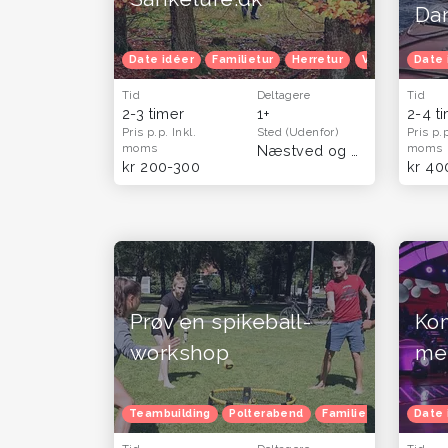
Da
Date idéer
Familietur
Herretur
Venindetur
Date 
Tid
Deltagere
Tid
2-3 timer
1+
2-4 t
Pris p.p.
Inkl.
Sted
(Udenfor)
Pris p.
moms
moms
Næstved og Sydsjælland
kr 200-300
kr 40
Prøv en spikeball-
Kom
workshop
me
Teambuilding
Polterabend
Familietur
Børnef
Date 