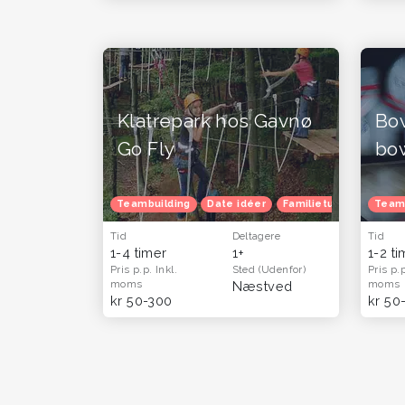
Klatrepark hos Gavnø
Bo
Go Fly
bo
Teambuilding
Date idéer
Familietur
Børnefød
Team
Tid
Deltagere
Tid
1-4 timer
1+
1-2 t
Pris p.p.
Inkl.
Sted
(Udenfor)
Pris p.
moms
moms
Næstved
kr 50-300
kr 50