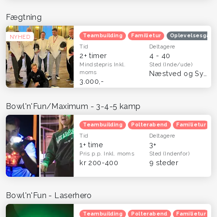
Fægtning
Teambuilding
Familietur
Oplevelsesgave
NYHED
Tid
Deltagere
2+ timer
4 - 40
Mindstepris
Inkl.
Sted
(Inde/ude)
moms
Næstved og Sydsjælland
3.000,-
Bowl'n'Fun/Maximum - 3-4-5 kamp
Teambuilding
Polterabend
Familietur
Tid
Deltagere
1+ time
3+
Pris p.p.
Inkl. moms
Sted
(Indenfor)
kr 200-400
9 steder
Bowl'n'Fun - Laserhero
Teambuilding
Polterabend
Familietur