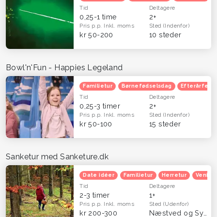
Tid
Deltagere
0,25-1 time
2+
Pris p.p.
Inkl. moms
Sted
(Indenfor)
kr 50-200
10 steder
Bowl'n'Fun - Happies Legeland
Familietur
Børnefødselsdag
Efterårferie
Tid
Deltagere
0,25-3 timer
2+
Pris p.p.
Inkl. moms
Sted
(Indenfor)
kr 50-100
15 steder
Sanketur med Sanketure.dk
Date idéer
Familietur
Herretur
Venind
Tid
Deltagere
2-3 timer
1+
Pris p.p.
Inkl. moms
Sted
(Udenfor)
kr 200-300
Næstved og Sydsjælland