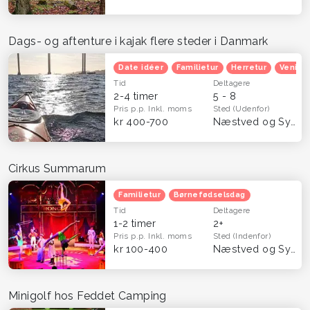
Dags- og aftenture i kajak flere steder i Danmark
Date idéer
Familietur
Herretur
Venind
Tid
Deltagere
2-4 timer
5 - 8
Pris p.p.
Inkl. moms
Sted
(Udenfor)
kr 400-700
Næstved og Sydsjælland
Cirkus Summarum
Familietur
Børnefødselsdag
Tid
Deltagere
1-2 timer
2+
Pris p.p.
Inkl. moms
Sted
(Indenfor)
kr 100-400
Næstved og Sydsjælland
Minigolf hos Feddet Camping