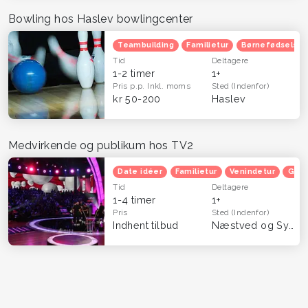
Bowling hos Haslev bowlingcenter
Teambuilding
Familietur
Børnefødselsda
Tid
Deltagere
1-2 timer
1+
Pris p.p.
Inkl. moms
Sted
(Indenfor)
kr 50-200
Haslev
Medvirkende og publikum hos TV2
Date idéer
Familietur
Venindetur
Grat
Tid
Deltagere
1-4 timer
1+
Pris
Sted
(Indenfor)
Indhent tilbud
Næstved og Sydsjælland