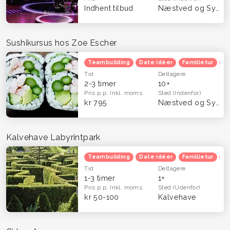
Indhent tilbud
Næstved og Sydsjælland
Sushikursus hos Zoe Escher
Teambuilding
Date idéer
Familietur
Ju
Tid
Deltagere
2-3 timer
10+
Pris p.p.
Inkl. moms
Sted
(Indenfor)
kr 795
Næstved og Sydsjælland
Kalvehave Labyrintpark
Teambuilding
Date idéer
Familietur
B
Tid
Deltagere
1-3 timer
1+
Pris p.p.
Inkl. moms
Sted
(Udenfor)
kr 50-100
Kalvehave