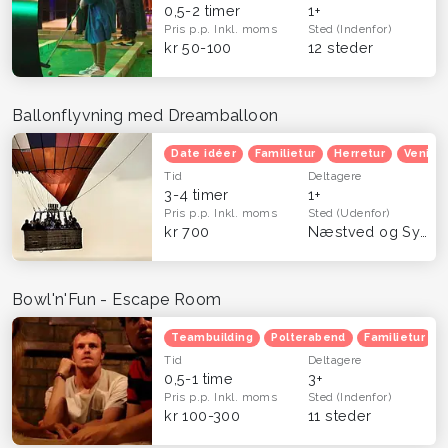
0,5-2 timer
1+
Pris p.p.
Inkl. moms
Sted
(Indenfor)
kr 50-100
12 steder
Ballonflyvning med Dreamballoon
Date idéer
Familietur
Herretur
Venind
Tid
Deltagere
3-4 timer
1+
Pris p.p.
Inkl. moms
Sted
(Udenfor)
kr 700
Næstved og Sydsjælland
Bowl'n'Fun - Escape Room
Teambuilding
Polterabend
Familietur
Tid
Deltagere
0,5-1 time
3+
Pris p.p.
Inkl. moms
Sted
(Indenfor)
kr 100-300
11 steder