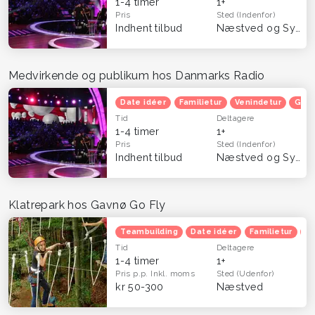
1-4 timer
1+
Pris
Sted
(Indenfor)
Indhent tilbud
Næstved og Sydsjælland
Medvirkende og publikum hos Danmarks Radio
Date idéer
Familietur
Venindetur
Grat
Tid
Deltagere
1-4 timer
1+
Pris
Sted
(Indenfor)
Indhent tilbud
Næstved og Sydsjælland
Klatrepark hos Gavnø Go Fly
Teambuilding
Date idéer
Familietur
B
Tid
Deltagere
1-4 timer
1+
Pris p.p.
Inkl. moms
Sted
(Udenfor)
kr 50-300
Næstved