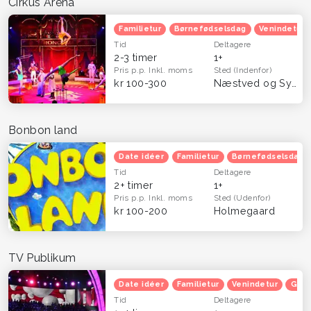
Cirkus Arena
Familietur
Børnefødselsdag
Venindetur
Tid
Deltagere
2-3 timer
1+
Pris p.p.
Inkl. moms
Sted
(Indenfor)
kr 100-300
Næstved og Sydsjælland
Bonbon land
Date idéer
Familietur
Børnefødselsdag
Tid
Deltagere
2+ timer
1+
Pris p.p.
Inkl. moms
Sted
(Udenfor)
kr 100-200
Holmegaard
TV Publikum
Date idéer
Familietur
Venindetur
Grat
Tid
Deltagere