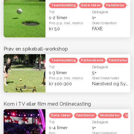
Teambuilding
Date idéer
Familietur
B
Tid
Deltagere
1-2 timer
1+
Pris p.p.
Inkl. moms
Sted
(Udenfor)
kr 50
FAXE
Prøv en spikeball-workshop
Teambuilding
Polterabend
Familietur
Tid
Deltagere
1-3 timer
5+
Pris p.p.
Inkl. moms
Sted
(Inde/ude)
kr 100-300
Næstved og Sydsjælland
Kom i TV eller film med Onlinecasting
Date idéer
Familietur
Venindetur
Grat
Tid
Deltagere
1-4 timer
1+
Pris
Sted
(Indenfor)