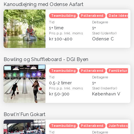
Kanoudlejning med Odense Aafart
Teambuilding
Polterabend
Date idéer
Tid
Deltagere
1+ time
1+
Pris p.p.
Inkl. moms
Sted
(Udenfor)
kr 100-400
Odense C
Bowling og Shuffleboard - DGI Byen
Teambuilding
Polterabend
Familietur
Tid
Deltagere
0,5-2 timer
1+
Pris p.p.
Inkl. moms
Sted
(Indenfor)
kr 50-300
København V
Bowl'n'Fun Gokart
Teambuilding
Polterabend
Julefrokost
Tid
Deltagere