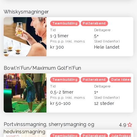
Whiskysmagninger
Teambuilding
Polterabend
Tid
Deltagere
1-3 timer
5+
Pris p.p.
Inkl. moms
Sted
(Indenfor)
kr 300
Hele landet
Bowl'n'Fun/Maximum Golf'n'Fun
Teambuilding
Polterabend
Date idéer
Tid
Deltagere
0,5-2 timer
1+
Pris p.p.
Inkl. moms
Sted
(Indenfor)
kr 50-100
12 steder
Portvinssmagning, sherrysmagning og
4,9
hedvinssmagning
Teambuilding
Polterabend
Julefrokost
NYHED