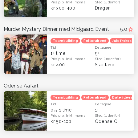
Pris p.p.
Inkl. moms
Sted
(Udenfor)
kr 300-400
Dragør
Murder Mystery Dinner med Midgaard Event
5,0
Teambuilding
Polterabend
Julefrokost
Tid
Deltagere
1+ time
9+
Pris p.p.
Inkl. moms
Sted
(Indenfor)
kr 400
Sjælland
Odense Aafart
Teambuilding
Polterabend
Date idéer
Tid
Deltagere
0,5-1 time
1+
Pris p.p.
Inkl. moms
Sted
(Udenfor)
kr 50-100
Odense C