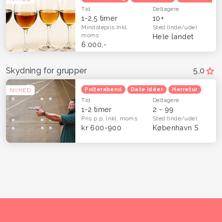
Tid
Deltagere
1-2,5 timer
10+
Mindstepris
Inkl.
Sted
(Inde/ude)
moms
Hele landet
6.000,-
Skydning for grupper
5,0
Polterabend
Date idéer
Herretur
NYHED
Tid
Deltagere
1-2 timer
2 - 99
Pris p.p.
Inkl. moms
Sted
(Inde/ude)
kr 600-900
København S