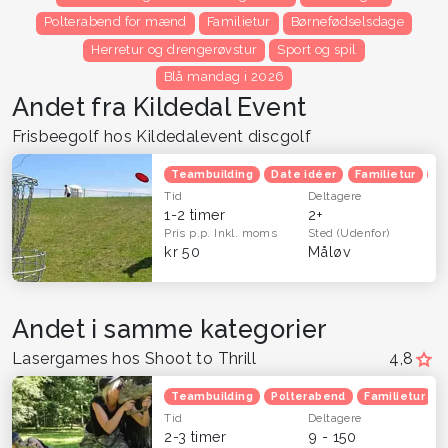
Polterabend for mænd
Familietur
Børnefødselsdage
Herretur og drengerøvstur
Sport og spil
Blå mandag i 2026
Andet fra Kildedal Event
Frisbeegolf hos Kildedalevent discgolf
Teambuilding
Date idéer
Familietur
B
Tid
Deltagere
1-2 timer
2+
Pris p.p.
Inkl. moms
Sted
(Udenfor)
kr 50
Måløv
Andet i samme kategorier
Lasergames hos Shoot to Thrill
4,8
Teambuilding
Polterabend
Familietur
Tid
Deltagere
2-3 timer
9 - 150