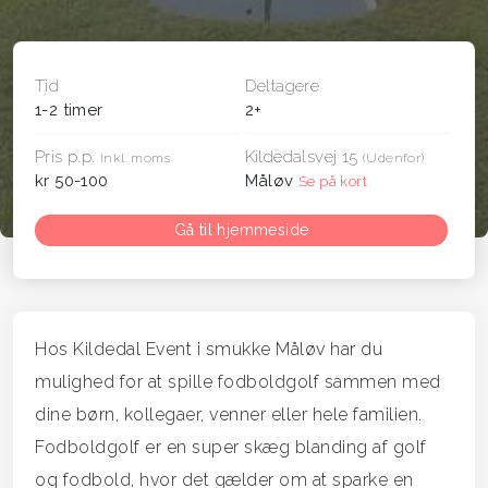
Tid
Deltagere
1-2 timer
2+
Pris p.p.
Kildedalsvej 15
Inkl. moms
(Udenfor)
kr 50-100
Måløv
Se på kort
Gå til hjemmeside
Hos Kildedal Event i smukke Måløv har du
mulighed for at spille fodboldgolf sammen med
dine børn, kollegaer, venner eller hele familien.
Fodboldgolf er en super skæg blanding af golf
og fodbold, hvor det gælder om at sparke en