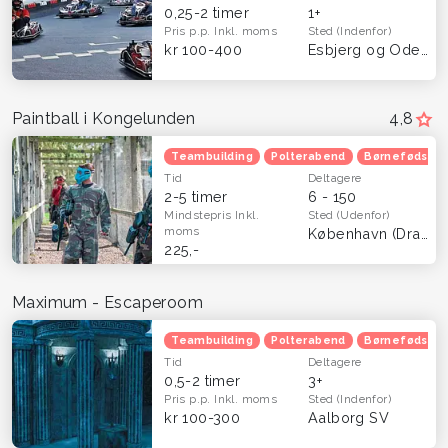
0,25-2 timer
1+
Pris p.p.
Inkl. moms
Sted
(Indenfor)
kr 100-400
Esbjerg og Odense
Paintball i Kongelunden
4,8
Teambuilding
Polterabend
Børnefødsels
Tid
Deltagere
2-5 timer
6 - 150
Mindstepris
Inkl.
Sted
(Udenfor)
moms
København (Dragør)
225,-
Maximum - Escaperoom
Teambuilding
Polterabend
Børnefødsels
Tid
Deltagere
0,5-2 timer
3+
Pris p.p.
Inkl. moms
Sted
(Indenfor)
kr 100-300
Aalborg SV