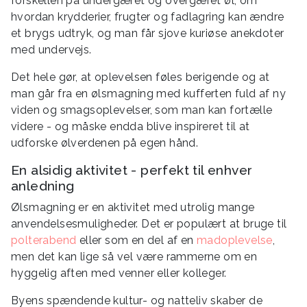
forskellen på undergæret og overgæret øl, om
hvordan krydderier, frugter og fadlagring kan ændre
et brygs udtryk, og man får sjove kuriøse anekdoter
med undervejs.
Det hele gør, at oplevelsen føles berigende og at
man går fra en ølsmagning med kufferten fuld af ny
viden og smagsoplevelser, som man kan fortælle
videre - og måske endda blive inspireret til at
udforske ølverdenen på egen hånd.
En alsidig aktivitet - perfekt til enhver
anledning
Ølsmagning er en aktivitet med utrolig mange
anvendelsesmuligheder. Det er populært at bruge til
polterabend
eller som en del af en
madoplevelse
,
men det kan lige så vel være rammerne om en
hyggelig aften med venner eller kolleger.
Byens spændende kultur- og natteliv skaber de