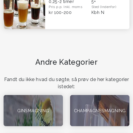
0,25-2 timer
5+
Pris p.p.
Inkl. moms
Sted
(Indenfor)
kr 100-200
Kbh N
Andre Kategorier
Fandt du ikke hvad du søgte, så prøv de her kategorier
istedet:
GINSMAGNING
CHAMPAGNESMAGNING