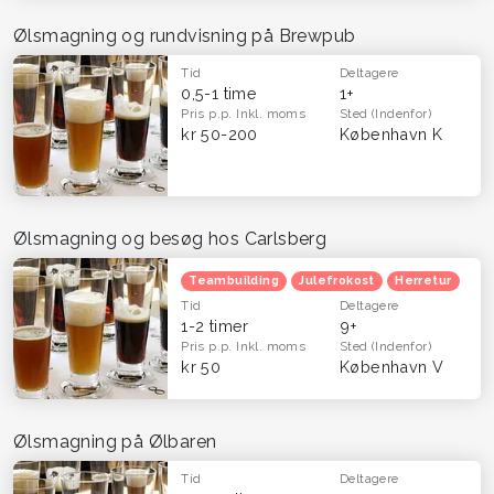
Ølsmagning og rundvisning på Brewpub
Tid
Deltagere
0,5-1 time
1+
Pris p.p.
Inkl. moms
Sted
(Indenfor)
kr 50-200
København K
Ølsmagning og besøg hos Carlsberg
Teambuilding
Julefrokost
Herretur
Tid
Deltagere
1-2 timer
9+
Pris p.p.
Inkl. moms
Sted
(Indenfor)
kr 50
København V
Ølsmagning på Ølbaren
Tid
Deltagere