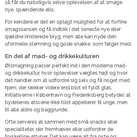
så får du naturligvis selve oplevelsen af at smage
nye, spændende ølls.
For kendere er det en oplagt mulighed for at forfine
smagssansen og få indblik i det seneste nye eller
sjældne limiterede bryg, men alle kan nyde den
uformelle stemning og gode snakke, som følger med.
En del af mad- og drikkekulturen
Ølsmagning passer perfekt ind i den moderne mad-
og drikkekultur, hvor oplevelser vægtes højt og hvor
det handler om at udfordre sig selv og få noget med
hjem, der rækker videre end blot et fyldt glas.
Initiativerne i København og Frederiksberg betyder, at
bydelenes ølscene ikke blot appellerer til unge, men
til alle aldre og baggrunde.
Ofte serveres øl sammen med små snacks eller
specialiteter, der fremhæver eller udfordrer de
forskellige øltyper. Det kan være alt fra oste og