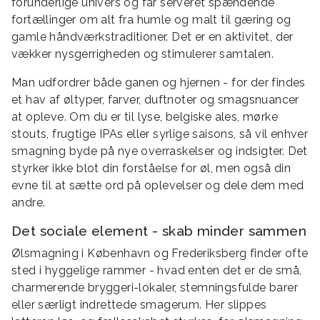
forunderlige univers og får serveret spændende
fortællinger om alt fra humle og malt til gæring og
gamle håndværkstraditioner. Det er en aktivitet, der
vækker nysgerrigheden og stimulerer samtalen.
Man udfordrer både ganen og hjernen - for der findes
et hav af øltyper, farver, duftnoter og smagsnuancer
at opleve. Om du er til lyse, belgiske ales, mørke
stouts, frugtige IPAs eller syrlige saisons, så vil enhver
smagning byde på nye overraskelser og indsigter. Det
styrker ikke blot din forståelse for øl, men også din
evne til at sætte ord på oplevelser og dele dem med
andre.
Det sociale element - skab minder sammen
Ølsmagning i København og Frederiksberg finder ofte
sted i hyggelige rammer - hvad enten det er de små,
charmerende bryggeri-lokaler, stemningsfulde barer
eller særligt indrettede smagerum. Her slippes