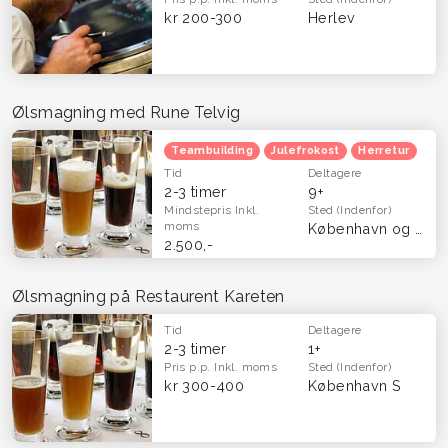
kr 200-300
Herlev
Ølsmagning med Rune Telvig
Teambuilding
Julefrokost
Herretur
Tid
Deltagere
2-3 timer
9+
Mindstepris
Inkl.
Sted
(Indenfor)
moms
København og Frederiksberg
2.500,-
Ølsmagning på Restaurent Kareten
Tid
Deltagere
2-3 timer
1+
Pris p.p.
Inkl. moms
Sted
(Indenfor)
kr 300-400
København S