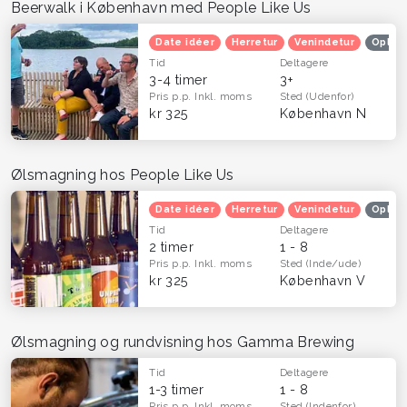
Beerwalk i København med People Like Us
Date idéer
Herretur
Venindetur
Oplev
Tid
Deltagere
3-4 timer
3+
Pris p.p.
Inkl. moms
Sted
(Udenfor)
kr 325
København N
Ølsmagning hos People Like Us
Date idéer
Herretur
Venindetur
Oplev
Tid
Deltagere
2 timer
1 - 8
Pris p.p.
Inkl. moms
Sted
(Inde/ude)
kr 325
København V
Ølsmagning og rundvisning hos Gamma Brewing
Tid
Deltagere
1-3 timer
1 - 8
Pris p.p.
Inkl. moms
Sted
(Indenfor)