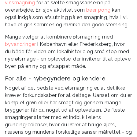
vinsmagning
for at sætte smagssanserne på
overarbejde. En sjov aktivitet som
beer pong
kan
også indgå som afslutning på en smagning, hvis I vil
have et grin sammen og mærke den gode stemning.
Mange vælger at kombinere ølsmagning med
byvandringer
i København eller Frederiksberg, hvor
du både får viden om lokalhistorie og små stop med
nye ølsmage - en oplevelse, der inviterer til at opleve
byen på en ny og afslappet måde.
For alle - nybegyndere og kendere
Noget af det bedste ved ølsmagning er, at det ikke
kræver forkundskaber for at deltage. Uanset om du er
komplet grøn eller har smagt dig gennem mange
bryggerier, får du noget ud af oplevelsen. De fleste
smagninger starter med et indblik i ølens
grundingredienser, hvor du lærer at bruge øjets,
næsens og mundens forskellige sanser målrettet - og