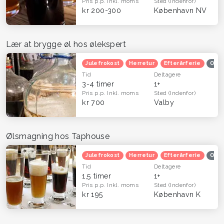
Pris p.p.
Inkl. moms
Sted
(Indenfor)
kr 200-300
København NV
Lær at brygge øl hos ølekspert
Julefrokost
Herretur
Efterårferie
Ople
Tid
Deltagere
3-4 timer
1+
Pris p.p.
Inkl. moms
Sted
(Indenfor)
kr 700
Valby
Ølsmagning hos Taphouse
Julefrokost
Herretur
Efterårferie
Ople
Tid
Deltagere
1,5 timer
1+
Pris p.p.
Inkl. moms
Sted
(Indenfor)
kr 195
København K