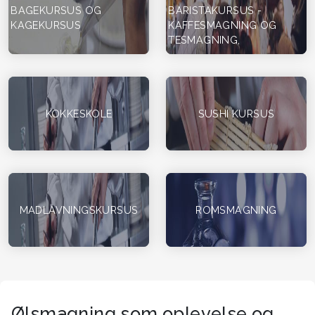
BAGEKURSUS OG
BARISTAKURSUS -
KAGEKURSUS
KAFFESMAGNING OG
TESMAGNING,
KOKKESKOLE
SUSHI KURSUS
MADLAVNINGSKURSUS
ROMSMAGNING
Ølsmagning som oplevelse og