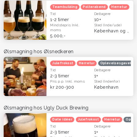
Teambuilding
Polterabend
Herretur
Tid
Deltagere
1-2 timer
10+
Mindstepris
Inkl.
Sted
(Inde/ude)
moms
København og Frederiksberg
5.000,-
Ølsmagning hos Ølsnedkeren
Julefrokost
Herretur
Oplevelsesgavekor
Tid
Deltagere
2-3 timer
1+
Pris p.p.
Inkl. moms
Sted
(Indenfor)
kr 200-300
København
Ølsmagning hos Ugly Duck Brewing
Date idéer
Julefrokost
Herretur
Oplev
Tid
Deltagere
2-3 timer
1+