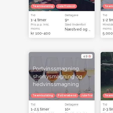
Teambuilding
Julefrokost
Team
Tid
Deltagere
Tid
1-4 timer
9+
1-2 t
Pris p.p.
Inkl.
Sted
(Indenfor)
Mindst
moms
moms
Næstved og Sydsjælland
kr 100-400
5.000
4,9
Portvinssmagning,
sherrysmagning og
hedvinssmagning
Teambuilding
Polterabend
Julefrokost
Herret
Team
Tid
Deltagere
Tid
1-2,5 timer
10+
2-3 t