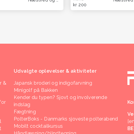
kr 200
Udvalgte oplevelser & aktiviteter
r &
Japansk broderi og indigofarvning
Minigolf på Bakken
Kender du typen? Sjovt og involverende
for
Ko
indslag
Fægtning
Ve
PolterBoks - Danmarks sjoveste polterabend
l
[e
Mobilt cocktailkursus
t
B
Håndlæsning/blindtegning