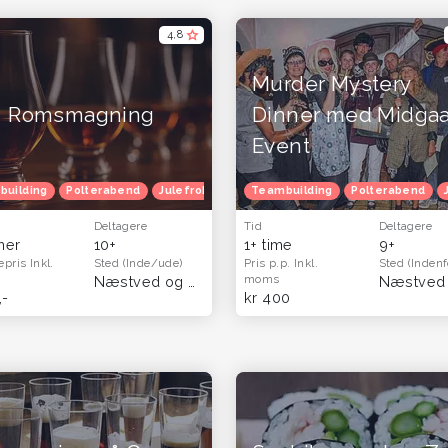
4,8
Murder Mystery
Romsmagning
Dinner med Midga
Event
etur
building
Børnefødselsdag
Polterabend
Julefrokost
Julefrokost
Herretur
Herretur
Teambuilding
Venindetur
Polterabend
Blå ma
Deltagere
Tid
Deltagere
imer
10+
1+ time
9+
epris
Inkl.
Sted
(Inde/ude)
Pris p.p.
Inkl.
Sted
(Indenf
moms
Næstved og Sydsjælland
(Hele landet)
,-
kr 400