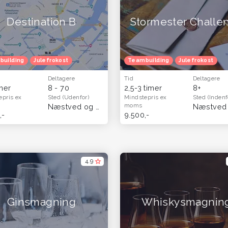
Destination B
Stormester Challe
building
Julefrokost
Teambuilding
Julefrokost
Deltagere
Tid
Deltagere
imer
8 - 70
2,5-3 timer
8+
epris
ex
Sted
(Udenfor)
Mindstepris
ex
Sted
(Indenf
moms
(Sjælland)
Næstved og Sydsjælland
(Sjælland)
,-
9.500,-
4,9
Ginsmagning
Whiskysmagnin