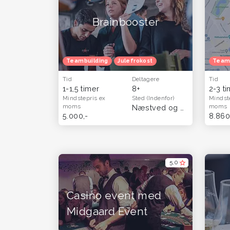
Brainbooster
Teambuilding
Julefrokost
Team
Tid
Deltagere
Tid
1-1,5 timer
8+
2-3 t
Mindstepris
ex
Sted
(Indenfor)
Mindst
moms
moms
Næstved og Sydsjælland
5.000,-
8.860
5,0
Casino event med
Midgaard Event