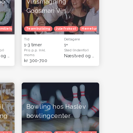
oe
Vinsmagning
Goosman Vin
milietur
Julefrokost
Teambuilding
Venindetur
Julefrokost
Herretur
Venindetur
Tid
Deltagere
1-3 timer
1+
or)
Pris p.p.
Inkl.
Sted
(Indenfor)
moms
Næstved og Sydsjælland
(København & Sjælland)
Næstved og Sydsjælland
(Vests
kr 300-700
l
Bowling hos Haslev
ng
bowlingcenter