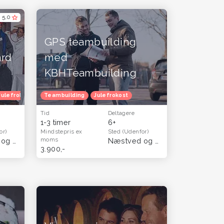
5,0
GPS teambuilding
ard
med
KBHTeambuilding
ndag
Julefrokost
Efterårferie
Teambuilding
Julefrokost
Tid
Deltagere
1-3 timer
6+
or)
Mindstepris
ex
Sted
(Udenfor)
moms
Næstved og Sydsjælland
(Sjælland)
Næstved og Sydsjælland
(Sjæll
3.900,-