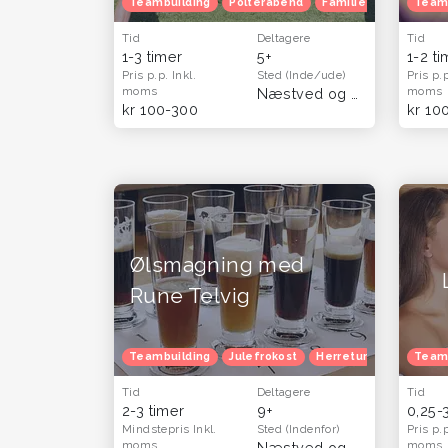
Teambuilding
Polterabend
Familietur
Børnef
Team
Tid
Deltagere
Tid
1-3 timer
5+
1-2 t
Pris p.p.
Inkl.
Sted
(Inde/ude)
Pris p.
moms
moms
Næstved og Sydsjælland
kr 100-300
kr 10
Ølsmagning med
Rune Telvig
Teambuilding
Julefrokost
Herretur
Team
Tid
Deltagere
Tid
2-3 timer
9+
0,25-
Mindstepris
Inkl.
Sted
(Indenfor)
Pris p.
moms
moms
Næstved og Sydsjælland