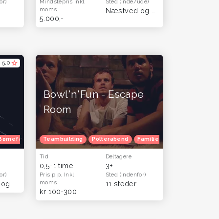
or)
Mindstepris
Inkl.
Sted
(Inde/ude)
moms
Næstved og Sydsjælland
(Hele 
5.000,-
5,0
Bowl'n'Fun - Escape
Room
Børnefødselsdag
Teambuilding
Julefrokost
Polterabend
Venindetur
Familietur
Julefrokost
Tid
Deltagere
0,5-1 time
3+
or)
Pris p.p.
Inkl.
Sted
(Indenfor)
moms
Næstved og Sydsjælland
(Hele landet)
11 steder
kr 100-300