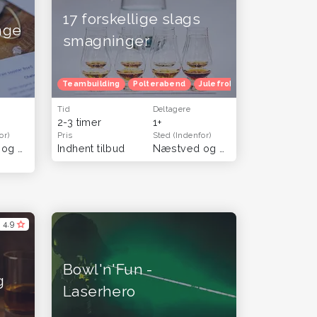
17 forskellige slags
nge
smagninger
Teambuilding
Polterabend
Julefrokost
Herretur
Tid
Deltagere
2-3 timer
1+
or)
Pris
Sted
(Indenfor)
Næstved og Sydsjælland
Indhent tilbud
(Sjælland)
Næstved og Sydsjælland
(Hele 
4,9
Bowl'n'Fun -
g
Laserhero