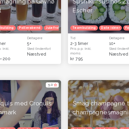
smagning på Gavnø
Sushikursus hos Z
t
Escher
ur
building
Venindetur
Polterabend
Julefrokost
Herretur
Teambuilding
Date idéer
Fa
Deltagere
Tid
Deltagere
imer
5+
2-3 timer
10+
p.
Inkl.
Sted
(Indenfor)
Pris p.p.
Inkl.
Sted
(Indenf
moms
(Hele landet)
Næstved
0-200
kr 795
5,0
oquis med Croquis
Smag champagne ti
nmark
champagnesmagni