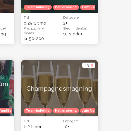
Teambuilding
Polterabend
Familietur
Børnefødsels
Tid
Deltagere
0,25-1 time
2+
ude)
Pris p.p.
Inkl.
Sted
(Indenfor)
moms
Næstved og Sydsjælland
(Hele landet)
10 steder
kr 50-200
4,9
mum
Champagnesmagning
Familietur
Børnefødselsdag
Teambuilding
Polterabend
Julefrokost
Julefrokost
Herretur
Venindetur
Venindetur
B
Tid
Deltagere
1-2 timer
10+