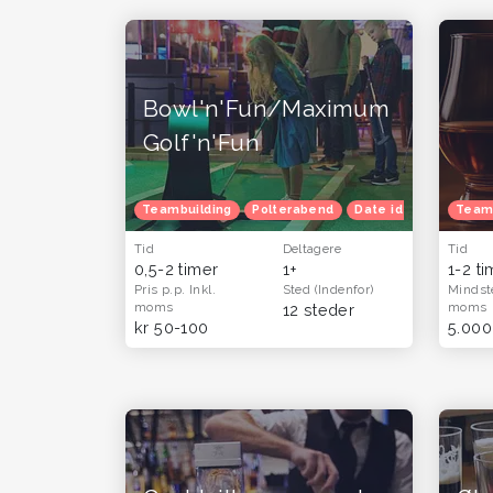
Bowl'n'Fun/Maximum
Golf'n'Fun
Teambuilding
Polterabend
Date idéer
Famili
Team
Tid
Deltagere
Tid
0,5-2 timer
1+
1-2 t
Pris p.p.
Inkl.
Sted
(Indenfor)
Mindst
moms
moms
12 steder
kr 50-100
5.000