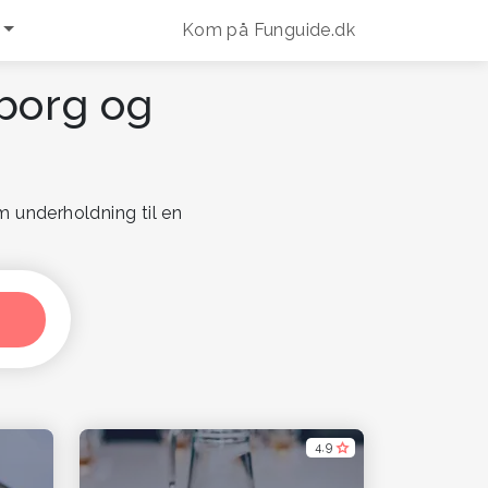
Kom på Funguide.dk
gborg og
m underholdning til en
4,9