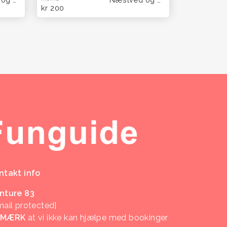
kr 200
ntakt info
nture 83
mail protected]
EMÆRK
at vi ikke kan hjælpe med bookinger