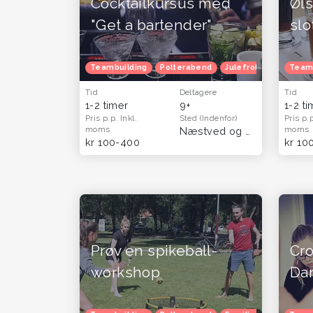
Cocktailkursus med
Øl
"Get a bartender"
slo
Teambuilding
Polterabend
Julefrokost
Herret
Team
Tid
Deltagere
Tid
1-2 timer
9+
1-2 t
Pris p.p.
Inkl.
Sted
(Indenfor)
Pris p.
moms
moms
Næstved og Sydsjælland
kr 100-400
kr 10
Prøv en spikeball-
Cr
workshop
Da