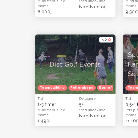
Mindstepris
Inkl.
Sted
(Inde/ude)
Mindst
moms
moms
Næstved og Sydsjælland
6.000,-
9.500
5,0
Sq
Disc Golf Events
Kar
Sq
Teambuilding
Polterabend
Børnefødselsdag
Team
Tid
Deltagere
Tid
1-3 timer
5+
0,5-1
Mindstepris
Inkl.
Sted
(Inde/ude)
Pris p.
moms
moms
Næstved og Sydsjælland
1.490,-
kr 10