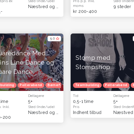
epris
ex
Sted
(Inde/ude)
Pris p.p.
Inkl.
Sted
(Indenf
moms
(Hele landet)
Næstved og Sydsjælland
(Sjælland)
9 steder
,-
kr 200-400
5,0
uaredance Med
Stomp med
ins Line Dance og
Stompshop
uare Dance
building
Julefrokost
Polterabend
Herretur
Venindetur
Børnefødselsdag
Blå mandag
Teambuilding
Julefrokost
Polterabend
Venindetur
Deltagere
Tid
Deltagere
 time
5+
0,5-1 time
5+
p.
Inkl.
Sted
(Inde/ude)
Pris
Sted
(Indenf
(Hele landet)
Næstved og Sydsjælland
Indhent tilbud
(KBH & Sjælland)
0-200