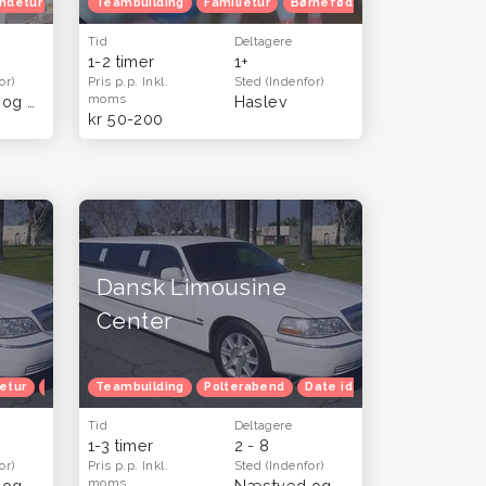
ndetur
Teambuilding
Familietur
Børnefødselsdag
Julefroko
Tid
Deltagere
1-2 timer
1+
or)
Pris p.p.
Inkl.
Sted
(Indenfor)
moms
Næstved og Sydsjælland
(Sjælland)
Haslev
kr 50-200
Dansk Limousine
Center
etur
Venindetur
Teambuilding
Blå mandag
Polterabend
Date idéer
Julefrokost
Tid
Deltagere
1-3 timer
2 - 8
or)
Pris p.p.
Inkl.
Sted
(Indenfor)
moms
Næstved og Sydsjælland
(Vestsjælland)
Næstved og Sydsjælland
(Hele 