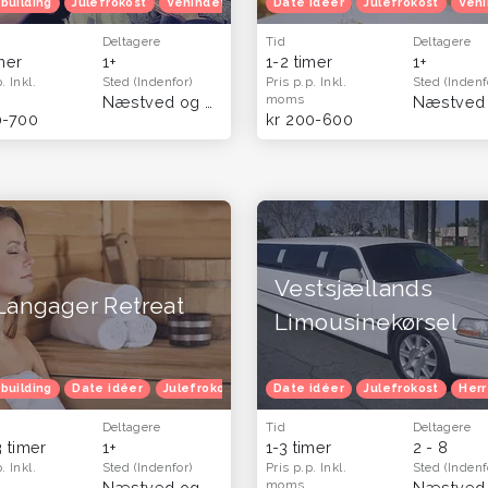
ødselsdag
building
Julefrokost
Julefrokost
Venindetur
Herretur
Venindetur
Date idéer
Blå mandag
Julefrokost
Veni
Deltagere
Tid
Deltagere
imer
1+
1-2 timer
1+
p.
Inkl.
Sted
(Indenfor)
Pris p.p.
Inkl.
Sted
(Indenf
moms
(Hele landet)
Næstved og Sydsjælland
(Hele landet)
0-700
kr 200-600
Vestsjællands
Langager Retreat
Limousinekørsel
building
Date idéer
Julefrokost
Venindetur
Date idéer
Julefrokost
Herr
Deltagere
Tid
Deltagere
3 timer
1+
1-3 timer
2 - 8
p.
Inkl.
Sted
(Indenfor)
Pris p.p.
Inkl.
Sted
(Indenf
moms
(Sjælland)
Næstved og Sydsjælland
(Hele landet)