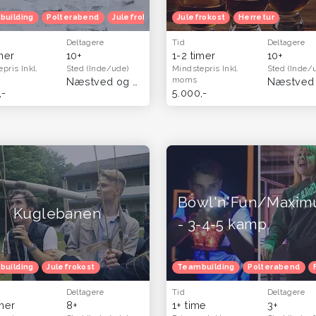
building
Polterabend
Julefrokost
Herretur
Julefrokost
Venindetur
Herretur
Deltagere
Tid
Deltagere
imer
10+
1-2 timer
10+
epris
Inkl.
Sted
(Inde/ude)
Mindstepris
Inkl.
Sted
(Inde/
moms
(Sjælland)
Næstved og Sydsjælland
(Hele landet)
,-
5.000,-
Bowl'n'Fun/Maxi
Kuglebanen
- 3-4-5 kamp
ur
building
Julefrokost
Teambuilding
Polterabend
Deltagere
Tid
Deltagere
imer
8+
1+ time
3+