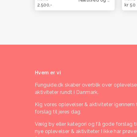
2.500,-
kr 50
Hvem er vi
Funguide.dk skaber overblik over oplevelse
aktiviteter rundt i Danmark.
Kig vores oplevelser & aktiviteter igennem 
forslag til jeres dag.
Vælg by eller kategori og få gode forslag ti
nye oplevelser & aktiviteter I ikke har prøve