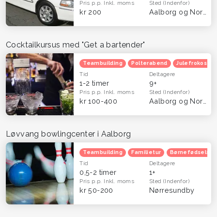
Pris p.p.
Inkl. moms
Sted
(Indenfor)
kr 200
Aalborg og Nordjylland
Cocktailkursus med "Get a bartender"
Teambuilding
Polterabend
Julefrokost
Tid
Deltagere
1-2 timer
9+
Pris p.p.
Inkl. moms
Sted
(Indenfor)
kr 100-400
Aalborg og Nordjylland
Løvvang bowlingcenter i Aalborg
Teambuilding
Familietur
Børnefødselsda
Tid
Deltagere
0,5-2 timer
1+
Pris p.p.
Inkl. moms
Sted
(Indenfor)
kr 50-200
Nørresundby