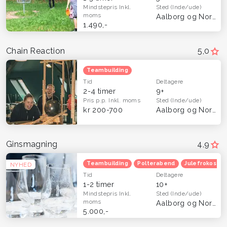
Mindstepris
Inkl.
Sted
(Inde/ude)
moms
Aalborg og Nordjylland
1.490,-
Chain Reaction
5,0
Teambuilding
Tid
Deltagere
2-4 timer
9+
Pris p.p.
Inkl. moms
Sted
(Inde/ude)
kr 200-700
Aalborg og Nordjylland
Ginsmagning
4,9
Teambuilding
Polterabend
Julefrokost
NYHED
Tid
Deltagere
1-2 timer
10+
Mindstepris
Inkl.
Sted
(Inde/ude)
moms
Aalborg og Nordjylland
5.000,-