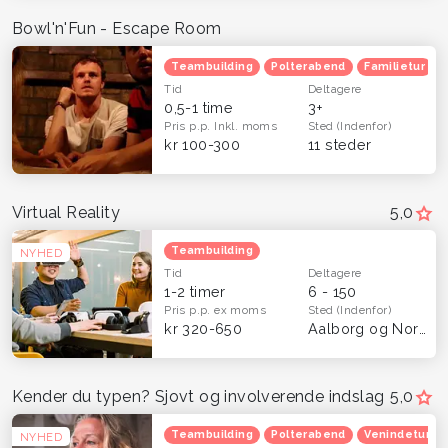
Bowl'n'Fun - Escape Room
Teambuilding
Polterabend
Familietur
Tid
Deltagere
0,5-1 time
3+
Pris p.p.
Inkl. moms
Sted
(Indenfor)
kr 100-300
11 steder
Virtual Reality
5,0
Teambuilding
NYHED
Tid
Deltagere
1-2 timer
6 - 150
Pris p.p.
ex moms
Sted
(Indenfor)
kr 320-650
Aalborg og Nordjylland
Kender du typen? Sjovt og involverende indslag
5,0
Teambuilding
Polterabend
Venindetur
NYHED