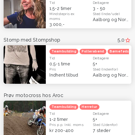
Tid
Deltagere
1,5-2 timer
3 - 50
Mindstepris
ex
Sted
(Inde/ude)
moms
Aalborg og Nordjylland
3.000,-
Stomp med Stompshop
5,0
Teambuilding
Polterabend
Børnefødsels
Tid
Deltagere
0,5-1 time
5+
Pris
Sted
(Indenfor)
Indhent tilbud
Aalborg og Nordjylland
Prøv motocross hos Aroc
Teambuilding
Herretur
Tid
Deltagere
1-2 timer
5+
Pris p.p.
Inkl. moms
Sted
(Udenfor)
kr 200-400
7 steder