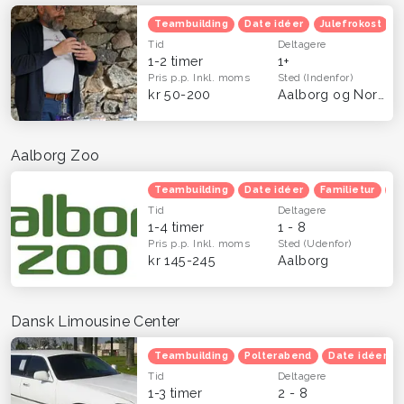
Teambuilding
Date idéer
Julefrokost
Tid
Deltagere
1-2 timer
1+
Pris p.p.
Inkl. moms
Sted
(Indenfor)
kr 50-200
Aalborg og Nordjylland
Aalborg Zoo
Teambuilding
Date idéer
Familietur
B
Tid
Deltagere
1-4 timer
1 - 8
Pris p.p.
Inkl. moms
Sted
(Udenfor)
kr 145-245
Aalborg
Dansk Limousine Center
Teambuilding
Polterabend
Date idéer
Tid
Deltagere
1-3 timer
2 - 8