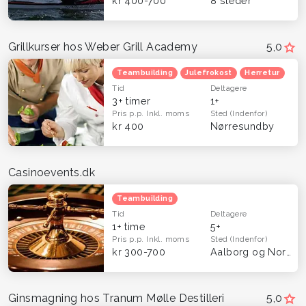
kr 400-700
8 steder
Grillkurser hos Weber Grill Academy
5,0
Teambuilding
Julefrokost
Herretur
Tid
Deltagere
3+ timer
1+
Pris p.p.
Inkl. moms
Sted
(Indenfor)
kr 400
Nørresundby
Casinoevents.dk
Teambuilding
Tid
Deltagere
1+ time
5+
Pris p.p.
Inkl. moms
Sted
(Indenfor)
kr 300-700
Aalborg og Nordjylland
Ginsmagning hos Tranum Mølle Destilleri
5,0