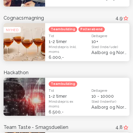
Cognacsmagning
4,9
Teambuilding
Polterabend
NYHED
Tid
Deltagere
1-2 timer
10+
Mindstepris
Inkl.
Sted
(Inde/ude)
moms
Aalborg og Nordjylland
6.000,-
Hackathon
Teambuilding
Tid
Deltagere
1-2 timer
10 - 10000
Mindstepris
ex
Sted
(Indenfor)
moms
Aalborg og Nordjylland
6.500,-
Team Taste - Smagsduellen
4,8