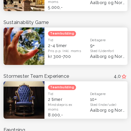
moms
Aalborg og Nordjylland
5.000,-
Sustainability Game
Teambuilding
Tid
Deltagere
2-4 timer
9+
Pris p.p.
Inkl. moms
Sted
(Udenfor)
kr 300-700
Aalborg og Nordjylland
Stormester Team Experience
4,0
Teambuilding
Tid
Deltagere
2 timer
10+
Mindstepris
ex
Sted
(Inde/ude)
moms
Aalborg og Nordjylland
8.000,-
Fægtning