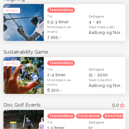
Teambuilding
NYHED
Tid
Deltagere
0,5-3 timer
4 - 40
Mindstepris
ex
Sted
(Inde/ude)
moms
Aalborg og Nordjylland
7.495,-
Sustainability Game
Teambuilding
NYHED
Tid
Deltagere
2-4 timer
15 - 2000
Mindstepris
ex
Sted
(Udenfor)
moms
Aalborg og Nordjylland
8.300,-
Disc Golf Events
5,0
Teambuilding
Polterabend
Børnefødsels
Tid
Deltagere
1-3 timer
5+