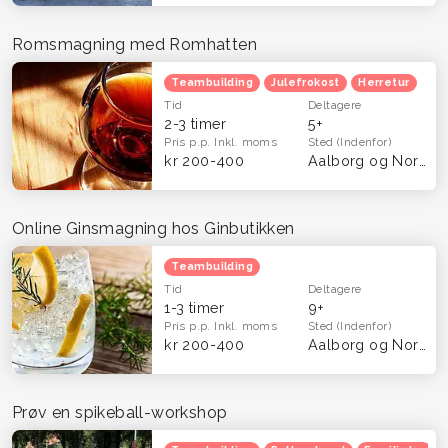
Romsmagning med Romhatten
Teambuilding
Julefrokost
Herretur
Tid
Deltagere
2-3 timer
5+
Pris p.p.
Inkl. moms
Sted
(Indenfor)
kr 200-400
Aalborg og Nordjylland
Online Ginsmagning hos Ginbutikken
Teambuilding
Tid
Deltagere
1-3 timer
9+
Pris p.p.
Inkl. moms
Sted
(Indenfor)
kr 200-400
Aalborg og Nordjylland
Prøv en spikeball-workshop