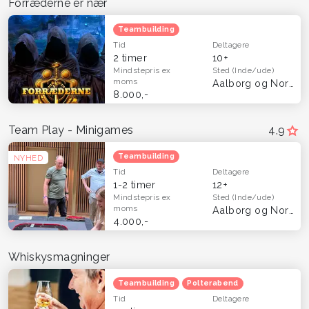
Forræderne er nær
Teambuilding
Tid
Deltagere
2 timer
10+
Mindstepris
ex
Sted
(Inde/ude)
moms
Aalborg og Nordjylland
8.000,-
Team Play - Minigames
4,9
Teambuilding
NYHED
Tid
Deltagere
1-2 timer
12+
Mindstepris
ex
Sted
(Inde/ude)
moms
Aalborg og Nordjylland
4.000,-
Whiskysmagninger
Teambuilding
Polterabend
Tid
Deltagere