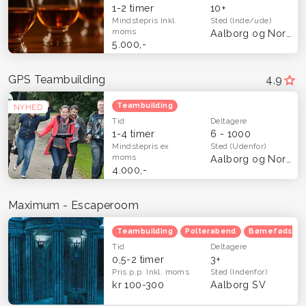
1-2 timer
10+
Mindstepris
Inkl.
Sted
(Inde/ude)
moms
Aalborg og Nordjylland
5.000,-
GPS Teambuilding
4,9
Teambuilding
NYHED
Tid
Deltagere
1-4 timer
6 - 1000
Mindstepris
ex
Sted
(Udenfor)
moms
Aalborg og Nordjylland
4.000,-
Maximum - Escaperoom
Teambuilding
Polterabend
Børnefødsels
Tid
Deltagere
0,5-2 timer
3+
Pris p.p.
Inkl. moms
Sted
(Indenfor)
kr 100-300
Aalborg SV