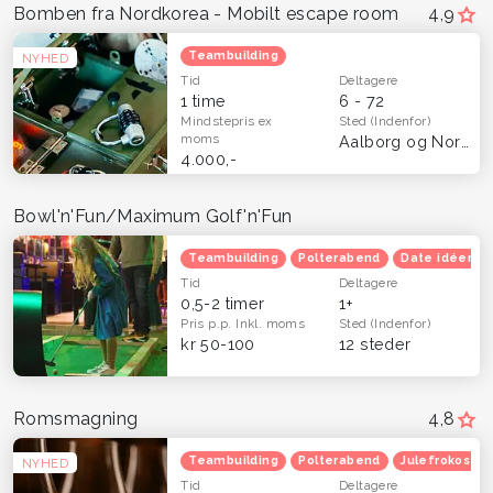
Bomben fra Nordkorea - Mobilt escape room
4,9
Teambuilding
NYHED
Tid
Deltagere
1 time
6 - 72
Mindstepris
ex
Sted
(Indenfor)
moms
Aalborg og Nordjylland
4.000,-
Bowl'n'Fun/Maximum Golf'n'Fun
Teambuilding
Polterabend
Date idéer
Tid
Deltagere
0,5-2 timer
1+
Pris p.p.
Inkl. moms
Sted
(Indenfor)
kr 50-100
12 steder
Romsmagning
4,8
Teambuilding
Polterabend
Julefrokost
NYHED
Tid
Deltagere