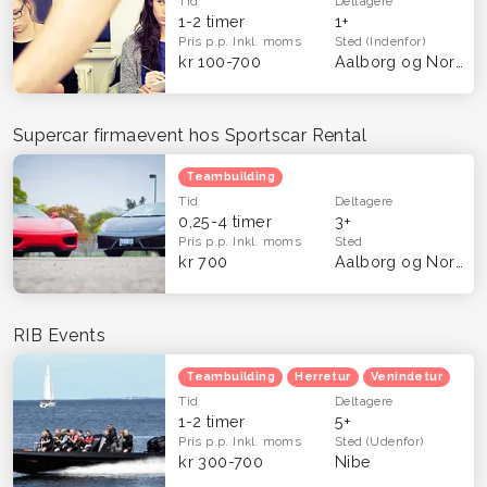
Tid
Deltagere
1-2 timer
1+
Pris p.p.
Inkl. moms
Sted
(Indenfor)
kr 100-700
Aalborg og Nordjylland
Supercar firmaevent hos Sportscar Rental
Teambuilding
Tid
Deltagere
0,25-4 timer
3+
Pris p.p.
Inkl. moms
Sted
kr 700
Aalborg og Nordjylland
RIB Events
Teambuilding
Herretur
Venindetur
Tid
Deltagere
1-2 timer
5+
Pris p.p.
Inkl. moms
Sted
(Udenfor)
kr 300-700
Nibe