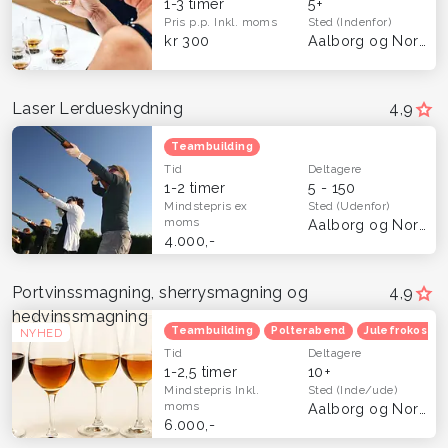
1-3 timer
5+
Pris p.p.
Inkl. moms
Sted
(Indenfor)
kr 300
Aalborg og Nordjylland
Laser Lerdueskydning
4,9
Teambuilding
Tid
Deltagere
1-2 timer
5 - 150
Mindstepris
ex
Sted
(Udenfor)
moms
Aalborg og Nordjylland
4.000,-
Portvinssmagning, sherrysmagning og
4,9
hedvinssmagning
Teambuilding
Polterabend
Julefrokost
NYHED
Tid
Deltagere
1-2,5 timer
10+
Mindstepris
Inkl.
Sted
(Inde/ude)
moms
Aalborg og Nordjylland
6.000,-