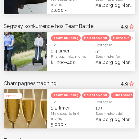
moms
Aalborg og Nordjylland
4.000,-
Segway konkurrence hos TeamBattle
4,9
Teambuilding
Polterabend
Herretur
Ve
Tid
Deltagere
1-3 timer
5+
Pris p.p.
Inkl. moms
Sted
(Indenfor)
kr 200-400
Aalborg og Nordjylland
Champagnesmagning
4,9
Teambuilding
Polterabend
Julefrokost
NYHED
Tid
Deltagere
1-2 timer
10+
Mindstepris
Inkl.
Sted
(Inde/ude)
moms
Aalborg og Nordjylland
5.000,-