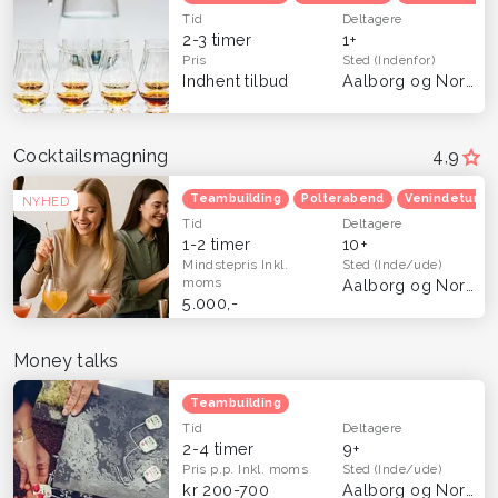
Tid
Deltagere
2-3 timer
1+
Pris
Sted
(Indenfor)
Indhent tilbud
Aalborg og Nordjylland
Cocktailsmagning
4,9
Teambuilding
Polterabend
Venindetur
NYHED
Tid
Deltagere
1-2 timer
10+
Mindstepris
Inkl.
Sted
(Inde/ude)
moms
Aalborg og Nordjylland
5.000,-
Money talks
Teambuilding
Tid
Deltagere
2-4 timer
9+
Pris p.p.
Inkl. moms
Sted
(Inde/ude)
kr 200-700
Aalborg og Nordjylland