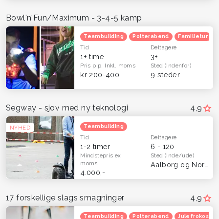
Bowl'n'Fun/Maximum - 3-4-5 kamp
Teambuilding
Polterabend
Familietur
Tid
Deltagere
1+ time
3+
Pris p.p.
Inkl. moms
Sted
(Indenfor)
kr 200-400
9 steder
Segway - sjov med ny teknologi
4,9
Teambuilding
NYHED
Tid
Deltagere
1-2 timer
6 - 120
Mindstepris
ex
Sted
(Inde/ude)
moms
Aalborg og Nordjylland
4.000,-
17 forskellige slags smagninger
4,9
Teambuilding
Polterabend
Julefrokost