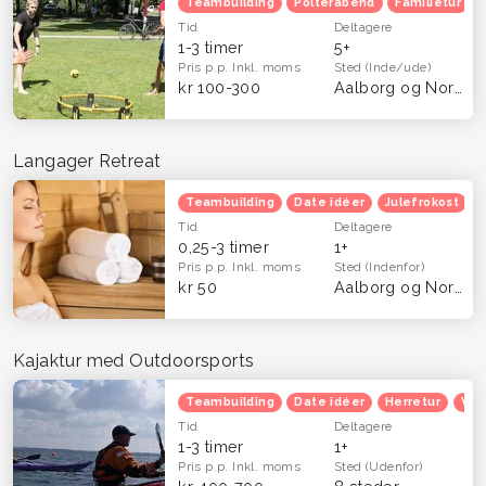
Teambuilding
Polterabend
Familietur
Tid
Deltagere
1-3 timer
5+
Pris p.p.
Inkl. moms
Sted
(Inde/ude)
kr 100-300
Aalborg og Nordjylland
Langager Retreat
Teambuilding
Date idéer
Julefrokost
Tid
Deltagere
0,25-3 timer
1+
Pris p.p.
Inkl. moms
Sted
(Indenfor)
kr 50
Aalborg og Nordjylland
Kajaktur med Outdoorsports
Teambuilding
Date idéer
Herretur
Ven
Tid
Deltagere
1-3 timer
1+
Pris p.p.
Inkl. moms
Sted
(Udenfor)