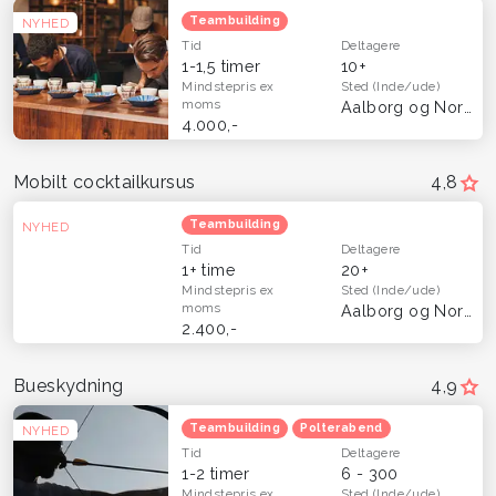
Teambuilding
NYHED
Tid
Deltagere
1-1,5 timer
10+
Mindstepris
ex
Sted
(Inde/ude)
moms
Aalborg og Nordjylland
4.000,-
Mobilt cocktailkursus
4,8
Teambuilding
NYHED
Tid
Deltagere
1+ time
20+
Mindstepris
ex
Sted
(Inde/ude)
moms
Aalborg og Nordjylland
2.400,-
Bueskydning
4,9
Teambuilding
Polterabend
NYHED
Tid
Deltagere
1-2 timer
6 - 300
Mindstepris
ex
Sted
(Inde/ude)