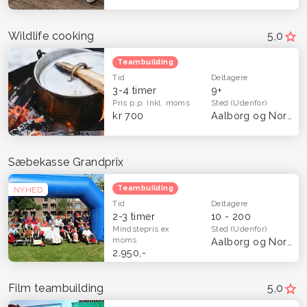
Wildlife cooking
5,0
Teambuilding
Tid
Deltagere
3-4 timer
9+
Pris p.p.
Inkl. moms
Sted
(Udenfor)
kr 700
Aalborg og Nordjylland
Sæbekasse Grandprix
Teambuilding
NYHED
Tid
Deltagere
2-3 timer
10 - 200
Mindstepris
ex
Sted
(Udenfor)
moms
Aalborg og Nordjylland
2.950,-
Film teambuilding
5,0