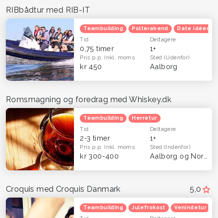
RIBbådtur med RIB-IT
Teambuilding
Polterabend
Date idéer
Tid
Deltagere
0,75 timer
1+
Pris p.p.
Inkl. moms
Sted
(Udenfor)
kr 450
Aalborg
Romsmagning og foredrag med Whiskey.dk
Teambuilding
Herretur
Tid
Deltagere
2-3 timer
1+
Pris p.p.
Inkl. moms
Sted
(Indenfor)
kr 300-400
Aalborg og Nordjylland
Croquis med Croquis Danmark
5,0
Teambuilding
Julefrokost
Venindetur