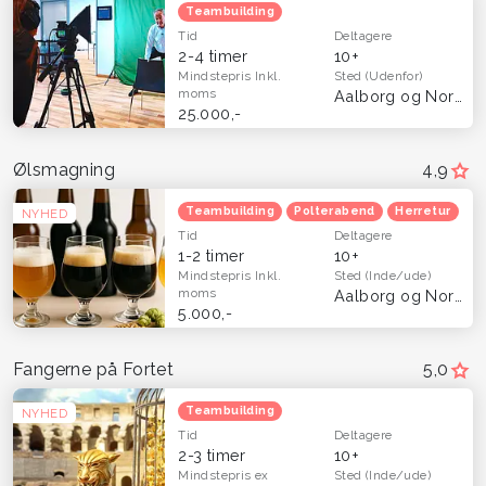
Teambuilding
Tid
Deltagere
2-4 timer
10+
Mindstepris
Inkl.
Sted
(Udenfor)
moms
Aalborg og Nordjylland
25.000,-
Ølsmagning
4,9
Teambuilding
Polterabend
Herretur
NYHED
Tid
Deltagere
1-2 timer
10+
Mindstepris
Inkl.
Sted
(Inde/ude)
moms
Aalborg og Nordjylland
5.000,-
Fangerne på Fortet
5,0
Teambuilding
NYHED
Tid
Deltagere
2-3 timer
10+
Mindstepris
ex
Sted
(Inde/ude)